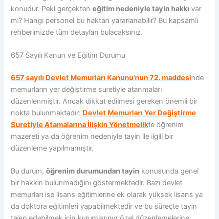
konudur. Peki gerçekten
eğitim nedeniyle tayin hakkı
var
mı? Hangi personel bu haktan yararlanabilir? Bu kapsamlı
rehberimizde tüm detayları bulacaksınız.
657 Sayılı Kanun ve Eğitim Durumu
657 sayılı Devlet Memurları Kanunu’nun 72. maddesi
nde
memurların yer değiştirme suretiyle atanmaları
düzenlenmiştir. Ancak dikkat edilmesi gereken önemli bir
nokta bulunmaktadır:
Devlet Memurları Yer Değiştirme
Suretiyle Atamalarına İlişkin Yönetmelik
te öğrenim
mazereti ya da öğrenim nedeniyle tayin ile ilgili bir
düzenleme yapılmamıştır.
Bu durum,
öğrenim durumundan tayin
konusunda genel
bir hakkın bulunmadığını göstermektedir. Bazı devlet
memurları ise lisans eğitimlerine ek olarak yüksek lisans ya
da doktora eğitimleri yapabilmektedir ve bu süreçte tayin
talep edebilmek için kurumlarının özel düzenlemelerine