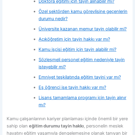
Doktora eğitimi için tayin alınabilir mi?
Özel sektörden kamu görevlisine geçenlerin
durumu nedir?
Üniversite kazanan memur tayin olabilir mi?
Açıköğretim için tayin hakkı var mı?
Kamu işçisi eğitim için tayin alabilir mi?
Sözleşmeli personel eğitim nedeniyle tayin
isteyebilir mi?
Emniyet teşkilatında eğitim tayini var mı?
Eş öğrenci ise tayin hakkı var mı?
Lisans tamamlama programı için tayin alınır
mı?
Kamu çalışanlarının kariyer planlaması içinde önemli bir yere
sahip olan
eğitim durumu tayin hakkı
, personelin meslek
hayatını eğitim yaşamıyla dengelemesine olanak tanıyan bir