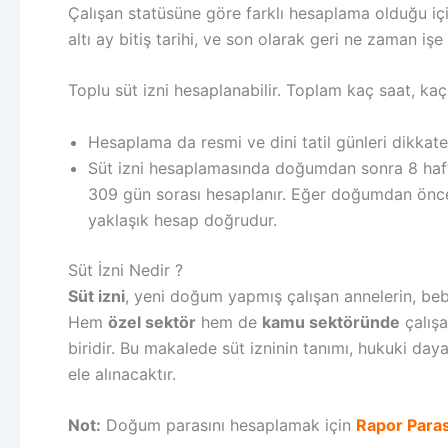
Çalışan statüsüne göre farklı hesaplama olduğu için i
altı ay bitiş tarihi, ve son olarak geri ne zaman iş
Toplu süt izni hesaplanabilir. Toplam kaç saat, kaç
Hesaplama da resmi ve dini tatil günleri dikkate a
Süt izni hesaplamasında doğumdan sonra 8 hafta a
309 gün sorası hesaplanır. Eğer doğumdan önce
yaklaşık hesap doğrudur.
Süt İzni Nedir ?
Süt izni
, yeni doğum yapmış çalışan annelerin, beb
Hem
özel sektör
hem de
kamu sektöründe
çalışa
biridir. Bu makalede süt izninin tanımı, hukuki da
ele alınacaktır.
Not:
Doğum parasını hesaplamak için
Rapor Para