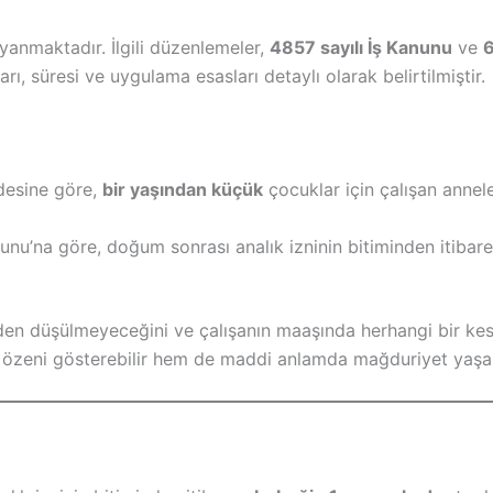
anmaktadır. İlgili düzenlemeler,
4857 sayılı İş Kanunu
ve
6
arı, süresi ve uygulama esasları detaylı olarak belirtilmiştir.
desine göre,
bir yaşından küçük
çocuklar için çalışan anne
unu’na göre, doğum sonrası analık izninin bitiminden itibar
inden düşülmeyeceğini ve çalışanın maaşında herhangi bir ke
n özeni gösterebilir hem de maddi anlamda mağduriyet yaş