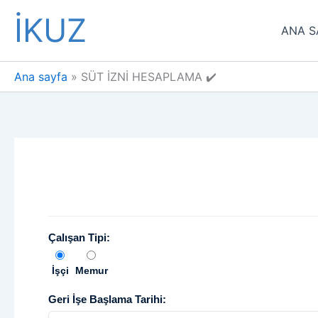
İçeriğe
İKUZ
atla
ANA S
Ana sayfa
SÜT İZNİ HESAPLAMA ✔️
Çalışan Tipi:
İşçi
Memur
Geri İşe Başlama Tarihi: