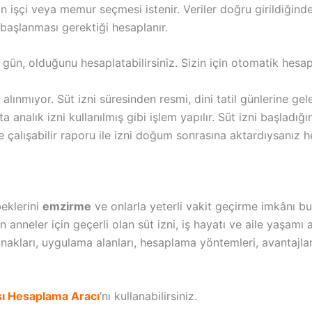
şçi veya memur seçmesi istenir. Veriler doğru girildiğinde süt 
e başlanması gerektiği hesaplanır.
 gün, olduğunu hesaplatabilirsiniz. Sizin için otomatik hesap
lınmıyor. Süt izni süresinden resmi, dini tatil günlerine gele
nalık izni kullanılmış gibi işlem yapılır. Süt izni başladığ
 çalışabilir raporu ile izni doğum sonrasına aktardıysanız
eklerini
emzirme
ve onlarla yeterli vakit geçirme imkânı bul
n anneler için geçerli olan süt izni, iş hayatı ve aile yaşa
yanakları, uygulama alanları, hesaplama yöntemleri, avantajla
sı Hesaplama
Aracı
‘nı kullanabilirsiniz.