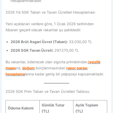
hesaplanmaktadır.
2026 Yılı SGK Taban ve Tavan Ücretleri Hesaplaması
Yeni açıklanan verilere göre, 1 Ocak 2026 tarihinden
itibaren geçerli olacak rakamlar şu şekildedir:
2026 Brüt Asgari Ücret (Taban):
33.030,00 TL
2026 SGK Tavan Ücreti:
297.270,00 TL
Bu rakamlar, ödenecek olan sigorta primlerinden
işsizlik
maaşı
na,
doğum
borçlanmasından
rapor parası
hesaplama
larına kadar geniş bir yelpazeyi kapsamaktadır.
2026 SGK Prim Taban ve Tavan Ücretleri Tablosu
Günlük Tutar
Aylık Toplam
Ödeme Kalemi
(TL)
(TL)