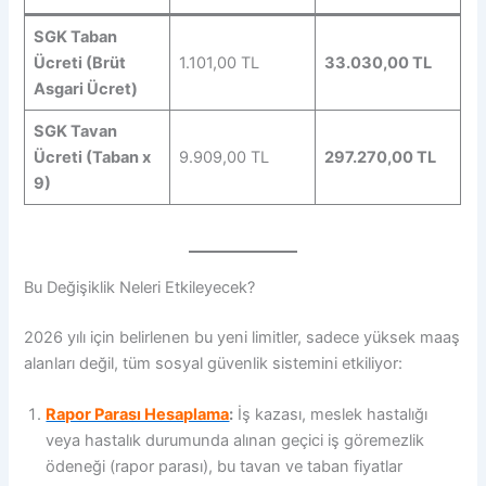
SGK Taban
Ücreti (Brüt
1.101,00 TL
33.030,00 TL
Asgari Ücret)
SGK Tavan
Ücreti (Taban x
9.909,00 TL
297.270,00 TL
9)
Bu Değişiklik Neleri Etkileyecek?
2026 yılı için belirlenen bu yeni limitler, sadece yüksek maaş
alanları değil, tüm sosyal güvenlik sistemini etkiliyor:
Rapor Parası Hesaplama
:
İş kazası, meslek hastalığı
veya hastalık durumunda alınan geçici iş göremezlik
ödeneği (rapor parası), bu tavan ve taban fiyatlar