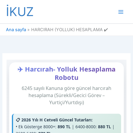
İçeriğe
İKUZ
atla
Ana sayfa
HARCIRAH (YOLLUK) HESAPLAMA ✔️
✈️ Harcırah- Yolluk Hesaplama
Robotu
6245 sayılı Kanuna göre güncel harcırah
hesaplama (Sürekli/Gecici Görev –
Yurtiçi/Yurtdışı)
📋 2026 Yılı H Cetveli Güncel Tutarları:
• Ek Gösterge 8000+:
890 TL
| 6400-8000:
880 TL
|