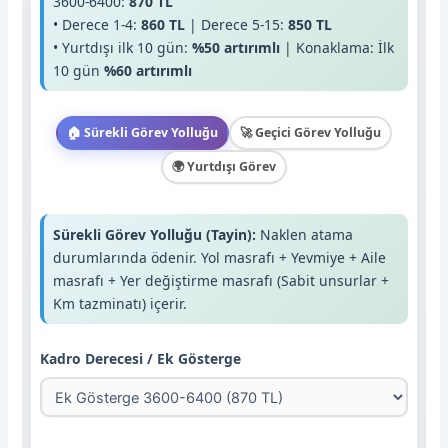
3600-6400:
870 TL
• Derece 1-4:
860 TL
| Derece 5-15:
850 TL
• Yurtdışı ilk 10 gün:
%50 artırımlı
| Konaklama: İlk
10 gün
%60 artırımlı
🏠 Sürekli Görev Yolluğu
🚀 Geçici Görev Yolluğu
🌍 Yurtdışı Görev
Sürekli Görev Yolluğu (Tayin):
Naklen atama
durumlarında ödenir. Yol masrafı + Yevmiye + Aile
masrafı + Yer değiştirme masrafı (Sabit unsurlar +
Km tazminatı) içerir.
Kadro Derecesi / Ek Gösterge