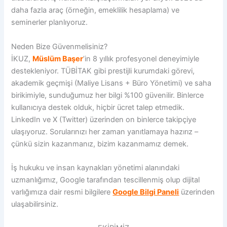
daha fazla araç (örneğin, emeklilik hesaplama) ve
seminerler planlıyoruz.
Neden Bize Güvenmelisiniz?
İKUZ,
Müslüm Başer
’in 8 yıllık profesyonel deneyimiyle
destekleniyor. TÜBİTAK gibi prestijli kurumdaki görevi,
akademik geçmişi (Maliye Lisans + Büro Yönetimi) ve saha
birikimiyle, sunduğumuz her bilgi %100 güvenilir. Binlerce
kullanıcıya destek olduk, hiçbir ücret talep etmedik.
LinkedIn ve X (Twitter) üzerinden on binlerce takipçiye
ulaşıyoruz. Sorularınızı her zaman yanıtlamaya hazırız –
çünkü sizin kazanmanız, bizim kazanmamız demek.
İş hukuku ve insan kaynakları yönetimi alanındaki
uzmanlığımız, Google tarafından tescillenmiş olup dijital
varlığımıza dair resmi bilgilere
Google Bilgi Paneli
üzerinden
ulaşabilirsiniz.