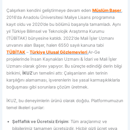
Çalışırken kendini geliştirmeye devam eden
Müslüm Başer
,
2016’da Anadolu Üniversitesi Maliye Lisans programına
kayıt oldu ve 2020’de bu bölümü başarıyla tamamladı. Aynı
yıl Türkiye Bilimsel ve Teknolojik Araştırma Kurumu
(TÜBİTAK) bünyesine katıldı. 2022’de Mali İşler Uzmanı
unvanını alan Başer, halen 6550 sayılı kanuna tabi
TÜBİTAK
–
Türkiye Ulusal Gözlemevleri
Ar-Ge
projelerinde İnsan Kaynakları Uzmanı & İdari ve Mali İşler
Uzmanı olarak görev yapıyor. Bu süreçte edindiği derin bilgi
birikimi,
İKUZ
’un temelini attı: Çalışanların alın terinin
karşılığını alamaması, işverenlerin ise yasal karmaşıklıklarla
boğuşması gibi sorunlara çözüm üretmek.
İKUZ, bu deneyimlerin ürünü olarak doğdu. Platformumuzun
temel ilkeleri şunlar:
Şeffaflık ve Ücretsiz Erişim
: Tüm araçlarımız ve
bilgilerimiz tamamen ücretsizdir. Hiçbir gizli ücret veya