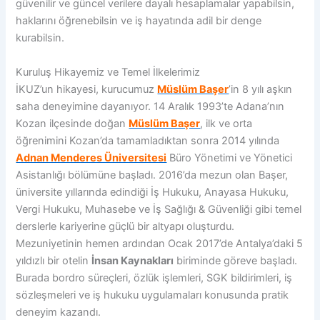
güvenilir ve güncel verilere dayalı hesaplamalar yapabilsin,
haklarını öğrenebilsin ve iş hayatında adil bir denge
kurabilsin.
Kuruluş Hikayemiz ve Temel İlkelerimiz
İKUZ’un hikayesi, kurucumuz
Müslüm Başer
’in 8 yılı aşkın
saha deneyimine dayanıyor. 14 Aralık 1993’te Adana’nın
Kozan ilçesinde doğan
Müslüm Başer
, ilk ve orta
öğrenimini Kozan’da tamamladıktan sonra 2014 yılında
Adnan Menderes Üniversitesi
Büro Yönetimi ve Yönetici
Asistanlığı bölümüne başladı. 2016’da mezun olan Başer,
üniversite yıllarında edindiği İş Hukuku, Anayasa Hukuku,
Vergi Hukuku, Muhasebe ve İş Sağlığı & Güvenliği gibi temel
derslerle kariyerine güçlü bir altyapı oluşturdu.
Mezuniyetinin hemen ardından Ocak 2017’de Antalya’daki 5
yıldızlı bir otelin
İnsan Kaynakları
biriminde göreve başladı.
Burada bordro süreçleri, özlük işlemleri, SGK bildirimleri, iş
sözleşmeleri ve iş hukuku uygulamaları konusunda pratik
deneyim kazandı.