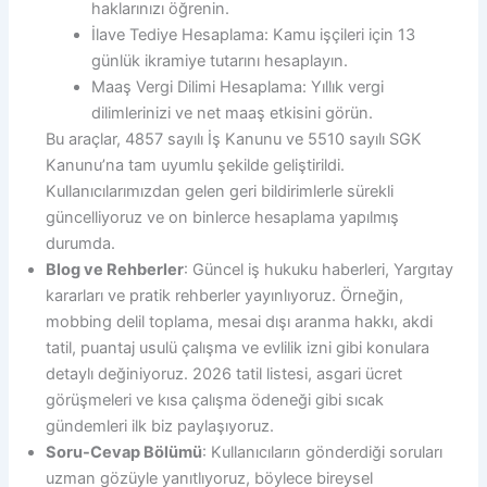
haklarınızı öğrenin.
İlave Tediye Hesaplama: Kamu işçileri için 13
günlük ikramiye tutarını hesaplayın.
Maaş Vergi Dilimi Hesaplama: Yıllık vergi
dilimlerinizi ve net maaş etkisini görün.
Bu araçlar, 4857 sayılı İş Kanunu ve 5510 sayılı SGK
Kanunu’na tam uyumlu şekilde geliştirildi.
Kullanıcılarımızdan gelen geri bildirimlerle sürekli
güncelliyoruz ve on binlerce hesaplama yapılmış
durumda.
Blog ve Rehberler
: Güncel iş hukuku haberleri, Yargıtay
kararları ve pratik rehberler yayınlıyoruz. Örneğin,
mobbing delil toplama, mesai dışı aranma hakkı, akdi
tatil, puantaj usulü çalışma ve evlilik izni gibi konulara
detaylı değiniyoruz. 2026 tatil listesi, asgari ücret
görüşmeleri ve kısa çalışma ödeneği gibi sıcak
gündemleri ilk biz paylaşıyoruz.
Soru-Cevap Bölümü
: Kullanıcıların gönderdiği soruları
uzman gözüyle yanıtlıyoruz, böylece bireysel