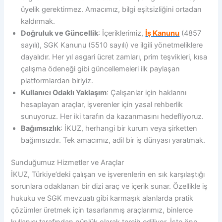
üyelik gerektirmez. Amacımız, bilgi eşitsizliğini ortadan
kaldırmak.
Doğruluk ve Güncellik
: İçeriklerimiz,
İş Kanunu
(4857
sayılı), SGK Kanunu (5510 sayılı) ve ilgili yönetmeliklere
dayalıdır. Her yıl asgari ücret zamları, prim teşvikleri, kısa
çalışma ödeneği gibi güncellemeleri ilk paylaşan
platformlardan biriyiz.
Kullanıcı Odaklı Yaklaşım
: Çalışanlar için haklarını
hesaplayan araçlar, işverenler için yasal rehberlik
sunuyoruz. Her iki tarafın da kazanmasını hedefliyoruz.
Bağımsızlık
: İKUZ, herhangi bir kurum veya şirketten
bağımsızdır. Tek amacımız, adil bir iş dünyası yaratmak.
Sunduğumuz Hizmetler ve Araçlar
İKUZ, Türkiye’deki çalışan ve işverenlerin en sık karşılaştığı
sorunlara odaklanan bir dizi araç ve içerik sunar. Özellikle iş
hukuku ve SGK mevzuatı gibi karmaşık alanlarda pratik
çözümler üretmek için tasarlanmış araçlarımız, binlerce