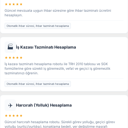
★★★★★
Güncel mevzuata uygun ihbar süresine göre ihbar tazminatı ücretini
hesaplayın.
Otomatik ihbar süresi, ihbar tazminatı hesaplama
🏭
İş Kazası Tazminatı Hesaplama
★★★★★
İş kazası tazminatı hesaplama robotu ile TRH 2010 tablosu ve SGK
formüllerine göre sürekli iş göremezlik, vefat ve geçici iş göremezlik
tazminatınızı öğrenin.
Otomatik ihbar süresi, ihbar tazminatı hesaplama
✈️
Harcırah (Yolluk) Hesaplama
★★★★★
Güncel harcırah hesaplama robotu. Sürekli görev yolluğu, geçici görev
yolluğu (yurtiçi/yurtdışı), konaklama bedeli, yer değiştirme masrafı