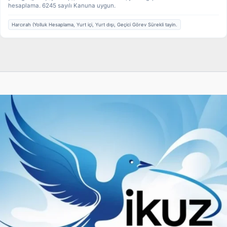
hesaplama. 6245 sayılı Kanuna uygun.
Harcırah (Yolluk Hesaplama, Yurt içi, Yurt dışı, Geçici Görev Sürekli tayin.