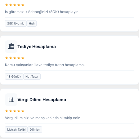
★★★★★
İş göremezlik ödeneğinizi (SGK) hesaplayın.
SGK Uyumlu
Hızlı
🏛️
Tediye Hesaplama
★★★★★
Kamu çalışanları ilave tediye tutarı hesaplama.
13 Günlük
Net Tutar
📊
Vergi Dilimi Hesaplama
★★★★★
Vergi diliminizi ve maaş kesintisini takip edin.
Matrah Takibi
Dilimler