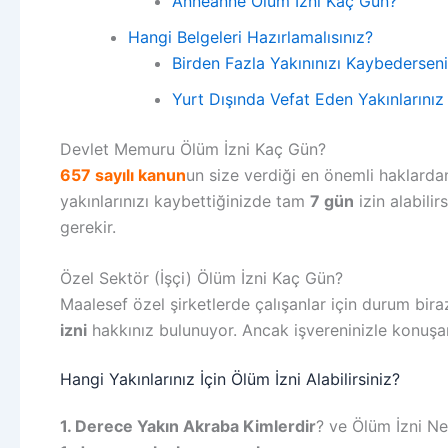
Anneanne Ölüm İzni Kaç Gün?
Hangi Belgeleri Hazırlamalısınız?
Birden Fazla Yakınınızı Kaybedersen
Yurt Dışında Vefat Eden Yakınlarınız
Devlet Memuru Ölüm İzni Kaç Gün?
657 sayılı kanun
un size verdiği en önemli haklardan
yakınlarınızı kaybettiğinizde tam
7 gün
izin alabili
gerekir.
Özel Sektör (İşçi) Ölüm İzni Kaç Gün?
Maalesef özel şirketlerde çalışanlar için durum biraz
izni
hakkınız bulunuyor. Ancak işvereninizle konuşarak
Hangi Yakınlarınız İçin Ölüm İzni Alabilirsiniz?
1. Derece Yakın Akraba Kimlerdir
? ve Ölüm İzni N