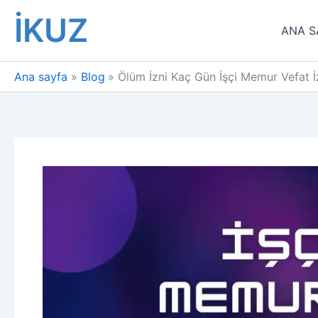
İçeriğe
İKUZ
atla
ANA S
Ana sayfa
Blog
Ölüm İzni Kaç Gün İşçi Memur Vefat İz