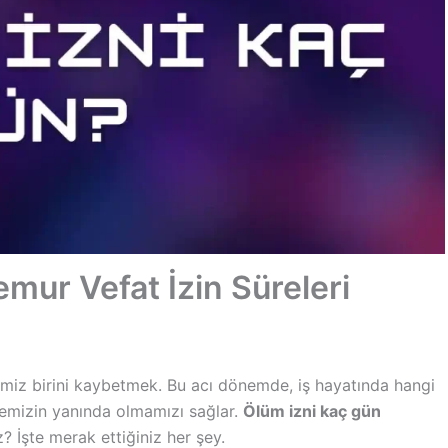
mur Vefat İzin Süreleri
ğimiz birini kaybetmek. Bu acı dönemde, iş hayatında hangi
emizin yanında olmamızı sağlar.
Ölüm izni kaç gün
iz? İşte merak ettiğiniz her şey.