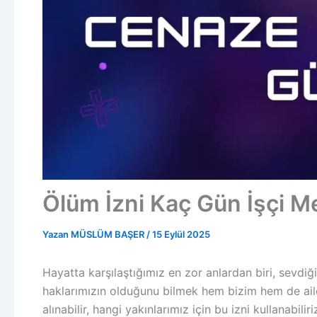
Ölüm İzni Kaç Gün İşçi Me
Yazan
MÜSLÜM BAŞER
/
15 Eylül 2025
Hayatta karşılaştığımız en zor anlardan biri, sevdi
haklarımızın olduğunu bilmek hem bizim hem de ail
alınabilir, hangi yakınlarımız için bu izni kullanabilir