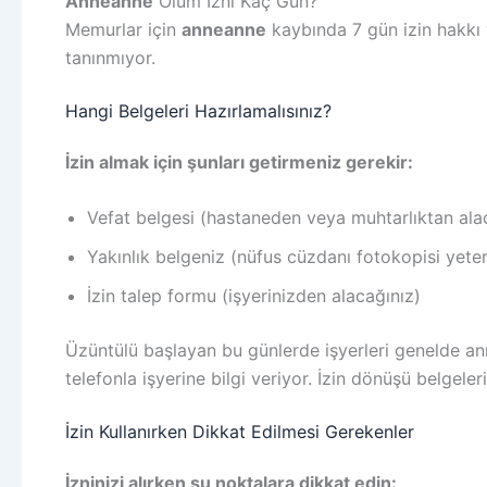
Anneanne
Ölüm İzni Kaç Gün?
Memurlar için
anneanne
kaybında 7 gün izin hakkı v
tanınmıyor.
Hangi Belgeleri Hazırlamalısınız?
İzin almak için şunları getirmeniz gerekir:
Vefat belgesi (hastaneden veya muhtarlıktan ala
Yakınlık belgeniz (nüfus cüzdanı fotokopisi yeter
İzin talep formu (işyerinizden alacağınız)
Üzüntülü başlayan bu günlerde işyerleri genelde a
telefonla işyerine bilgi veriyor. İzin dönüşü belgeler
İzin Kullanırken Dikkat Edilmesi Gerekenler
İzninizi alırken şu noktalara dikkat edin: