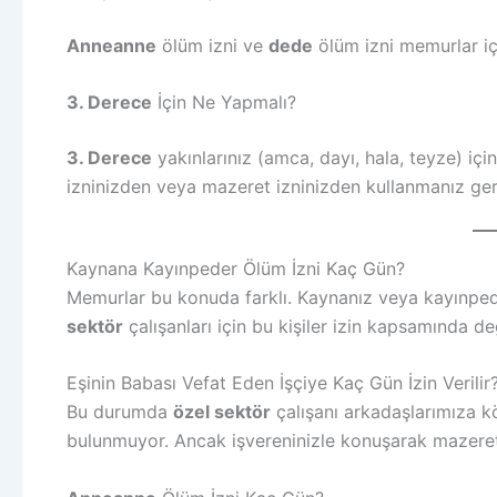
Anneanne
ölüm izni ve
dede
ölüm izni memurlar iç
3. Derece
İçin Ne Yapmalı?
3. Derece
yakınlarınız (amca, dayı, hala, teyze) içi
izninizden veya mazeret izninizden kullanmanız ge
Kaynana Kayınpeder Ölüm İzni Kaç Gün?
Memurlar bu konuda farklı. Kaynanız veya kayınpede
sektör
çalışanları için bu kişiler izin kapsamında değ
Eşinin Babası Vefat Eden İşçiye Kaç Gün İzin Verilir
Bu durumda
özel sektör
çalışanı arkadaşlarımıza kö
bulunmuyor. Ancak işvereninizle konuşarak mazeret izn