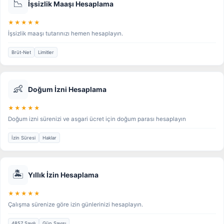
📉
İşsizlik Maaşı Hesaplama
★★★★★
İşsizlik maaşı tutarınızı hemen hesaplayın.
Brüt-Net
Limitler
👶
Doğum İzni Hesaplama
★★★★★
Doğum izni sürenizi ve asgari ücret için doğum parası hesaplayın
İzin Süresi
Haklar
🏝️
Yıllık İzin Hesaplama
★★★★★
Çalışma sürenize göre izin günlerinizi hesaplayın.
4857 Sayılı
Gün Sayısı