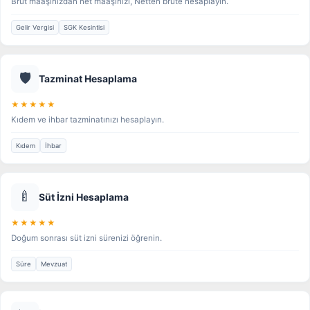
Brüt maaşınızdan net maaşınızı, Netten brüte hesaplayın.
Gelir Vergisi
SGK Kesintisi
🛡️
Tazminat Hesaplama
★★★★★
Kıdem ve ihbar tazminatınızı hesaplayın.
Kıdem
İhbar
🍼
Süt İzni Hesaplama
★★★★★
Doğum sonrası süt izni sürenizi öğrenin.
Süre
Mevzuat