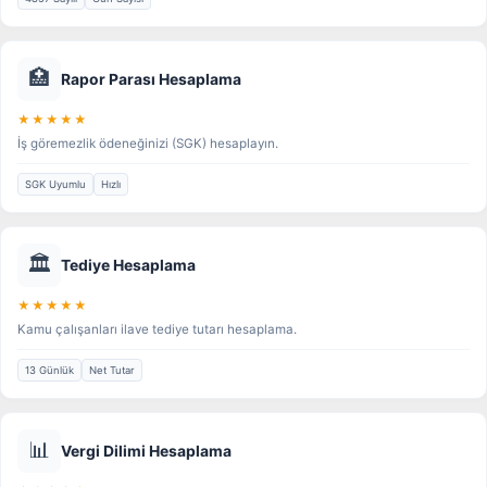
🏥
Rapor Parası Hesaplama
★★★★★
İş göremezlik ödeneğinizi (SGK) hesaplayın.
SGK Uyumlu
Hızlı
🏛️
Tediye Hesaplama
★★★★★
Kamu çalışanları ilave tediye tutarı hesaplama.
13 Günlük
Net Tutar
📊
Vergi Dilimi Hesaplama