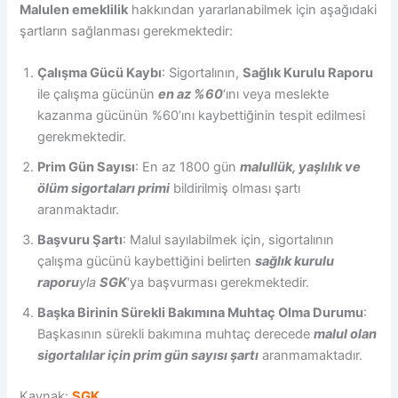
Malulen emeklilik
hakkından yararlanabilmek için aşağıdaki
şartların sağlanması gerekmektedir:
Çalışma Gücü Kaybı
: Sigortalının,
Sağlık Kurulu Raporu
ile çalışma gücünün
en az %60
‘ını veya meslekte
kazanma gücünün %60’ını kaybettiğinin tespit edilmesi
gerekmektedir.
Prim Gün Sayısı
: En az 1800 gün
malullük, yaşlılık ve
ölüm sigortaları primi
bildirilmiş olması şartı
aranmaktadır.
Başvuru Şartı
: Malul sayılabilmek için, sigortalının
çalışma gücünü kaybettiğini belirten
sağlık kurulu
raporu
yla
SGK
‘ya başvurması gerekmektedir.
Başka Birinin Sürekli Bakımına Muhtaç Olma Durumu
:
Başkasının sürekli bakımına muhtaç derecede
malul olan
sigortalılar için prim gün sayısı şartı
aranmamaktadır.
Kaynak:
SGK