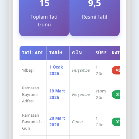
15
9,5
Toplam Tatil
Resmi Tatil
Günü
TATIL ADI
TARIH
GÜN
SÜRE
KATEGORI
1 Ocak
1
Yılbaşı
Perşembe
MILLI
2026
Gün
Ramazan
19 Mart
Yarım
Bayramı
Perşembe
DINI
2026
Gün
Arifesi
Ramazan
20 Mart
1
Bayramı 1.
Cuma
DINI
2026
Gün
Gün