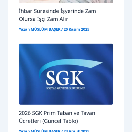
İhbar Süresinde İşyerinde Zam
Olursa İşçi Zam Alır
Yazan
MÜSLÜM BAŞER
/
20 Kasım 2025
2026 SGK Prim Taban ve Tavan
Ücretleri (Güncel Tablo)
Yazan
MÜSLÜM BAŞER
/
23 Aralık 2025