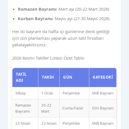
Ramazan Bayramı:
Mart ayı (20-22 Mart 2026)
Kurban Bayramı:
Mayıs ayı (27-30 Mayıs 2026)
Her iki bayram da hafta içi günlerine denk geldiği
için izin planlaması yaparak uzun tatil fırsatları
yakalayabilirsiniz.
2026 Resmi Tatiller Listesi Özet Tablo
TATIL
TARIH
GÜN
KATEGORI
ADI
Yılbaşı
1 Ocak
Perşembe
Milli Bayram
Ramazan
20-22
Cuma-Pazar
Dini Bayram
Bayramı
Mart
23 Nisan
23 Nisan
Perşembe
Milli Bayram