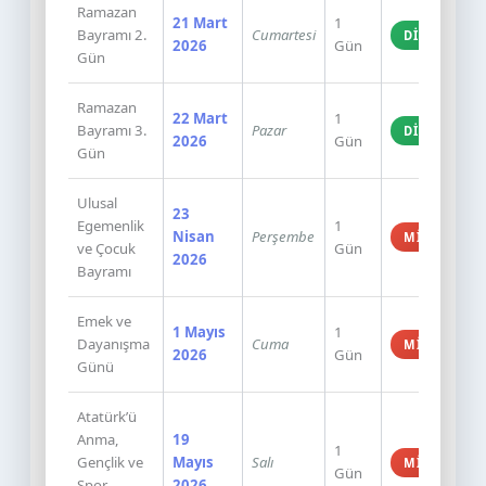
Ramazan
21 Mart
1
Bayramı 2.
Cumartesi
DINI
2026
Gün
Gün
Ramazan
22 Mart
1
Bayramı 3.
Pazar
DINI
2026
Gün
Gün
Ulusal
23
Egemenlik
1
Nisan
Perşembe
MILLI
ve Çocuk
Gün
2026
Bayramı
Emek ve
1 Mayıs
1
Dayanışma
Cuma
MILLI
2026
Gün
Günü
Atatürk’ü
Anma,
19
1
Gençlik ve
Mayıs
Salı
MILLI
Gün
Spor
2026