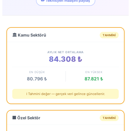
✏️ Teknisyen maaşını paylaş
🏛️ Kamu Sektörü
TAHMINI
AYLIK NET ORTALAMA
84.308 ₺
EN DÜŞÜK
EN YÜKSEK
80.796 ₺
87.821 ₺
ℹ️ Tahmini değer — gerçek veri gelince güncellenir.
🏢 Özel Sektör
TAHMINI