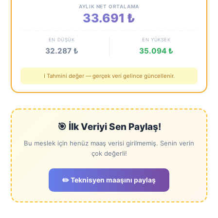
AYLIK NET ORTALAMA
33.691 ₺
EN DÜŞÜK
EN YÜKSEK
32.287 ₺
35.094 ₺
ℹ️ Tahmini değer — gerçek veri gelince güncellenir.
🎯 İlk Veriyi Sen Paylaş!
Bu meslek için henüz maaş verisi girilmemiş. Senin verin
çok değerli!
✏️ Teknisyen maaşını paylaş