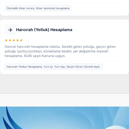
Otomatik ihbar süresi, ihbar tazminatı hesaplama
✈️
Harcırah (Yolluk) Hesaplama
★★★★★
Güncel harcırah hesaplama robotu. Sürekli görev yolluğu, geçici görev
yolluğu (yurtiçi/yurtdışı), konaklama bedeli, yer değiştirme masrafı
hesaplama. 6245 sayılı Kanuna uygun.
Harcırah (Yolluk Hesaplama, Yurt içi, Yurt dışı, Geçici Görev Sürekli tayin.