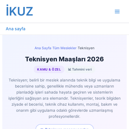
İçeriğe
İKUZ
atla
Ana sayfa
Ana Sayfa
›
Tüm Meslekler
›
Teknisyen
Teknisyen Maaşları 2026
KAMU & ÖZEL
📊 Tahmini veri
Teknisyen; belirli bir meslek alanında teknik bilgi ve uygulama
becerisine sahip, genellikle mühendis veya uzmanların
planladığı işleri sahada hayata geçiren ve sistemlerin
işlerliğini sağlayan ara elemandır. Teknisyenler, teorik bilgiden
ziyade el becerisi, teknik cihaz kullanımı, montaj, bakım ve
onarım gibi uygulama odaklı görevlerde uzmanlaşmış
profesyonellerdir.