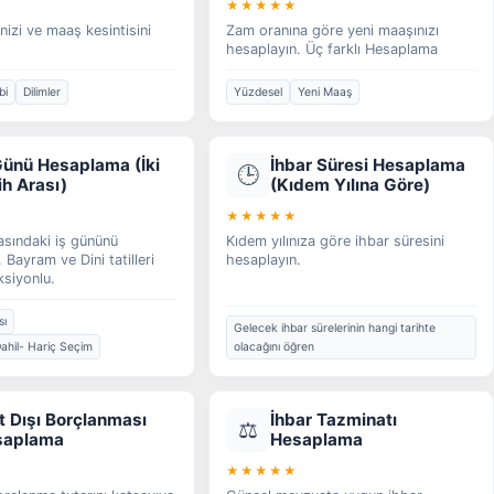
★★★★★
inizi ve maaş kesintisini
Zam oranına göre yeni maaşınızı
hesaplayın. Üç farklı Hesaplama
bi
Dilimler
Yüzdesel
Yeni Maaş
Günü Hesaplama (İki
İhbar Süresi Hesaplama
🕒
ih Arası)
(Kıdem Yılına Göre)
★★★★★
rasındaki iş gününü
Kıdem yılınıza göre ihbar süresini
 Bayram ve Dini tatilleri
hesaplayın.
siyonlu.
sı
Gelecek ihbar sürelerinin hangi tarihte
ahil- Hariç Seçim
olacağını öğren
t Dışı Borçlanması
İhbar Tazminatı
⚖️
saplama
Hesaplama
★★★★★