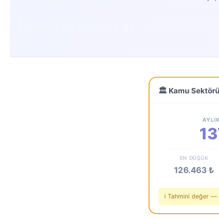
🏛️ Kamu Sektör
AYLI
13
EN DÜŞÜK
126.463 ₺
ℹ️ Tahmini değer — 