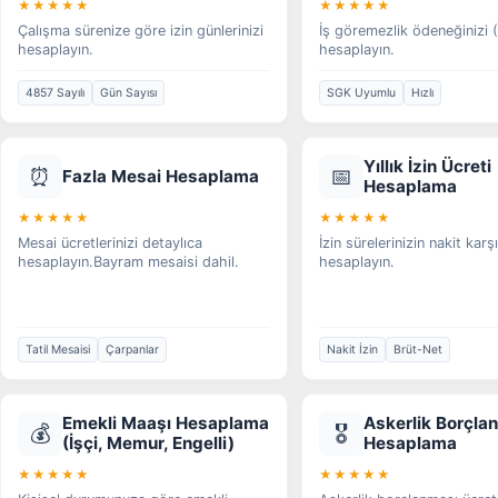
★★★★★
★★★★★
Çalışma sürenize göre izin günlerinizi
İş göremezlik ödeneğinizi
hesaplayın.
hesaplayın.
4857 Sayılı
Gün Sayısı
SGK Uyumlu
Hızlı
Yıllık İzin Ücreti
⏰
📅
Fazla Mesai Hesaplama
Hesaplama
★★★★★
★★★★★
Mesai ücretlerinizi detaylıca
İzin sürelerinizin nakit karşı
hesaplayın.Bayram mesaisi dahil.
hesaplayın.
Tatil Mesaisi
Çarpanlar
Nakit İzin
Brüt-Net
Emekli Maaşı Hesaplama
Askerlik Borçla
💰
🎖️
(İşçi, Memur, Engelli)
Hesaplama
★★★★★
★★★★★