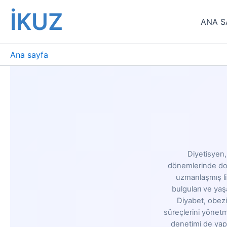
İçeriğe
İKUZ
atla
ANA S
Ana sayfa
Diyetisyen,
dönemlerinde doğ
uzmanlaşmış li
bulguları ve yaş
Diyabet, obezit
süreçlerini yönetm
denetimi de yapa