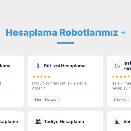
Hesaplama Robotlarımız
İşs
🍼
📉
plama
Süt İzni Hesaplama
He
★★★★★
★★★★★
zı
Doğum sonrası süt izni sürenizi
İşsizlik ma
öğrenin.
hesaplayın
Süre
Mevzuat
Brüt-Net
🏛️
📊
esaplama
Tediye Hesaplama
Ver