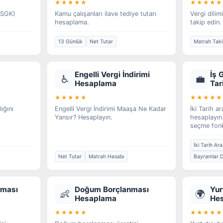
★★★★★
★★★★★
 (SGK)
Kamu çalışanları ilave tediye tutarı
Vergi dilim
hesaplama.
takip edin.
13 Günlük
Net Tutar
Matrah Taki
Engelli Vergi İndirimi
İş 
♿
💼
Hesaplama
Tar
★★★★★
★★★★★
lığını
Engelli Vergi İndirimi Maaşa Ne Kadar
İki Tarih a
Yansır? Hesaplayın.
hesaplayın.
seçme fonk
İki Tarih Ara
Net Tutar
Matrah Hesabı
Bayramlar D
nması
Doğum Borçlanması
Yur
👶
🌍
Hesaplama
He
★★★★★
★★★★★