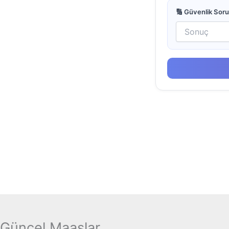
🔢 Güvenlik Sor
Güncel Maaşlar