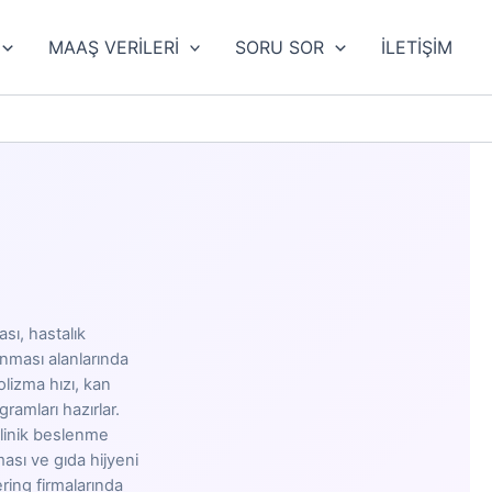
MAAŞ VERİLERİ
SORU SOR
İLETİŞİM
sı, hastalık
nması alanlarında
lizma hızı, kan
ramları hazırlar.
 klinik beslenme
ası ve gıda hijyeni
ring firmalarında