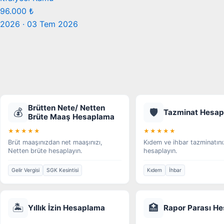
96.000 ₺
2026 · 03 Tem 2026
Brütten Nete/ Netten
💰
🛡️
Tazminat Hesa
Brüte Maaş Hesaplama
★★★★★
★★★★★
Brüt maaşınızdan net maaşınızı,
Kıdem ve ihbar tazminatını
Netten brüte hesaplayın.
hesaplayın.
Gelir Vergisi
SGK Kesintisi
Kıdem
İhbar
🏝️
🏥
Yıllık İzin Hesaplama
Rapor Parası H