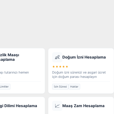
izlik Maaşı
👶
Doğum İzni Hesaplama
saplama
★★★★★
aşı tutarınızı hemen
Doğum izni sürenizi ve asgari ücret
.
için doğum parası hesaplayın
Limitler
İzin Süresi
Haklar
📈
gi Dilimi Hesaplama
Maaş Zam Hesaplama