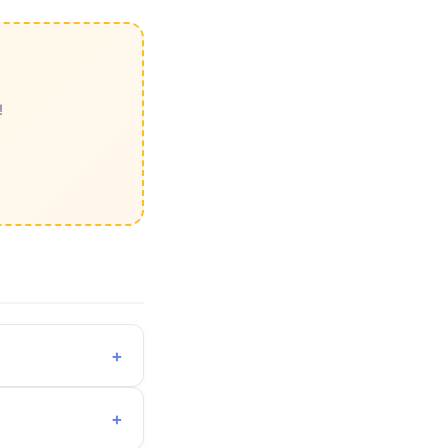
!
+
+