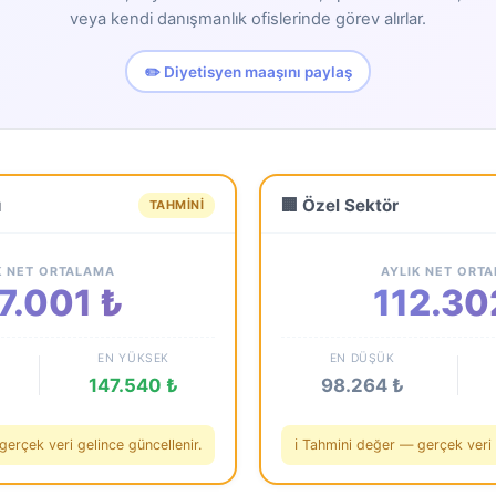
veya kendi danışmanlık ofislerinde görev alırlar.
✏️ Diyetisyen maaşını paylaş
ü
🏢 Özel Sektör
TAHMINI
K NET ORTALAMA
AYLIK NET ORT
7.001 ₺
112.30
EN YÜKSEK
EN DÜŞÜK
147.540 ₺
98.264 ₺
gerçek veri gelince güncellenir.
ℹ️ Tahmini değer — gerçek veri 