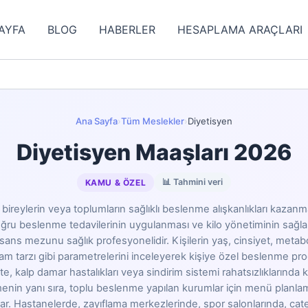
AYFA
BLOG
HABERLER
HESAPLAMA ARAÇLARI
Ana Sayfa
›
Tüm Meslekler
›
Diyetisyen
Diyetisyen Maaşları 2026
📊 Tahmini veri
KAMU & ÖZEL
 bireylerin veya toplumların sağlıklı beslenme alışkanlıkları kazanma
ru beslenme tedavilerinin uygulanması ve kilo yönetiminin sağla
sans mezunu sağlık profesyonelidir. Kişilerin yaş, cinsiyet, metabo
am tarzı gibi parametrelerini inceleyerek kişiye özel beslenme prog
e, kalp damar hastalıkları veya sindirim sistemi rahatsızlıklarında
enin yanı sıra, toplu beslenme yapılan kurumlar için menü planlam
r. Hastanelerde, zayıflama merkezlerinde, spor salonlarında, cate