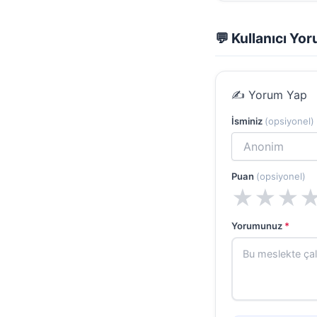
💬 Kullanıcı Yor
✍️ Yorum Yap
İsminiz
(opsiyonel)
Puan
(opsiyonel)
★
★
★
Yorumunuz
*