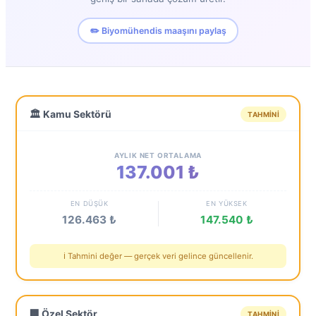
✏️ Biyomühendis maaşını paylaş
🏛️ Kamu Sektörü
TAHMINI
AYLIK NET ORTALAMA
137.001 ₺
EN DÜŞÜK
EN YÜKSEK
126.463 ₺
147.540 ₺
ℹ️ Tahmini değer — gerçek veri gelince güncellenir.
🏢 Özel Sektör
TAHMINI