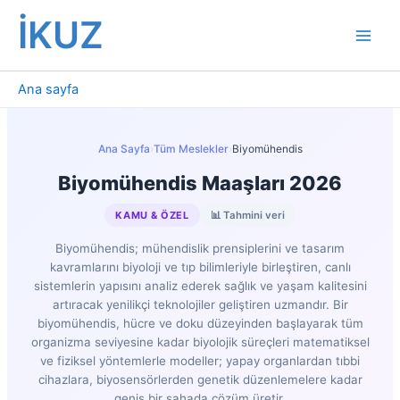
İçeriğe
İKUZ
atla
Ana sayfa
Ana Sayfa
›
Tüm Meslekler
›
Biyomühendis
Biyomühendis Maaşları 2026
KAMU & ÖZEL
📊 Tahmini veri
Biyomühendis; mühendislik prensiplerini ve tasarım
kavramlarını biyoloji ve tıp bilimleriyle birleştiren, canlı
sistemlerin yapısını analiz ederek sağlık ve yaşam kalitesini
artıracak yenilikçi teknolojiler geliştiren uzmandır. Bir
biyomühendis, hücre ve doku düzeyinden başlayarak tüm
organizma seviyesine kadar biyolojik süreçleri matematiksel
ve fiziksel yöntemlerle modeller; yapay organlardan tıbbi
cihazlara, biyosensörlerden genetik düzenlemelere kadar
geniş bir sahada çözüm üretir.