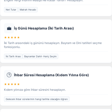
Engelli Vergi İndirimi Maaşa Ne Kadar Yansır? Hesaplayın.
Net Tutar
Matrah Hesabı
💼
İş Günü Hesaplama (İki Tarih Arası)
★★★★★
İki Tarih arasındaki iş gününü hesaplayın. Bayram ve Dini tatilleri seçme
fonksiyonlu.
İki Tarih Arası
Bayramlar Dahil- Hariç Seçim
🕒
İhbar Süresi Hesaplama (Kıdem Yılına Göre)
★★★★★
Kıdem yılınıza göre ihbar süresini hesaplayın.
Gelecek ihbar sürelerinin hangi tarihte olacağını öğren