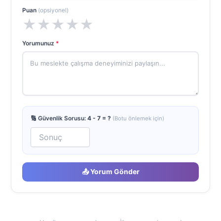
Puan
(opsiyonel)
★
★
★
★
★
Yorumunuz
*
🔢 Güvenlik Sorusu:
4 - 7 = ?
(Botu önlemek için)
📤 Yorum Gönder