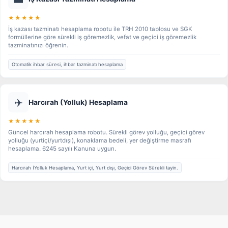
★★★★★
İş kazası tazminatı hesaplama robotu ile TRH 2010 tablosu ve SGK
formüllerine göre sürekli iş göremezlik, vefat ve geçici iş göremezlik
tazminatınızı öğrenin.
Otomatik ihbar süresi, ihbar tazminatı hesaplama
✈️
Harcırah (Yolluk) Hesaplama
★★★★★
Güncel harcırah hesaplama robotu. Sürekli görev yolluğu, geçici görev
yolluğu (yurtiçi/yurtdışı), konaklama bedeli, yer değiştirme masrafı
hesaplama. 6245 sayılı Kanuna uygun.
Harcırah (Yolluk Hesaplama, Yurt içi, Yurt dışı, Geçici Görev Sürekli tayin.