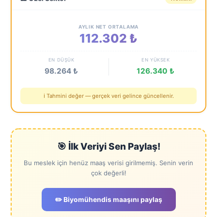
AYLIK NET ORTALAMA
112.302 ₺
EN DÜŞÜK
EN YÜKSEK
98.264 ₺
126.340 ₺
ℹ️ Tahmini değer — gerçek veri gelince güncellenir.
🎯 İlk Veriyi Sen Paylaş!
Bu meslek için henüz maaş verisi girilmemiş. Senin verin
çok değerli!
✏️ Biyomühendis maaşını paylaş