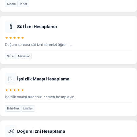
Kıdem
İhbar
🍼
Süt İzni Hesaplama
★★★★★
Doğum sonrası süt izni sürenizi öğrenin.
Süre
Mevzuat
📉
İşsizlik Maaşı Hesaplama
★★★★★
İşsizlik maaşı tutarınızı hemen hesaplayın.
Brüt-Net
Limitler
👶
Doğum İzni Hesaplama