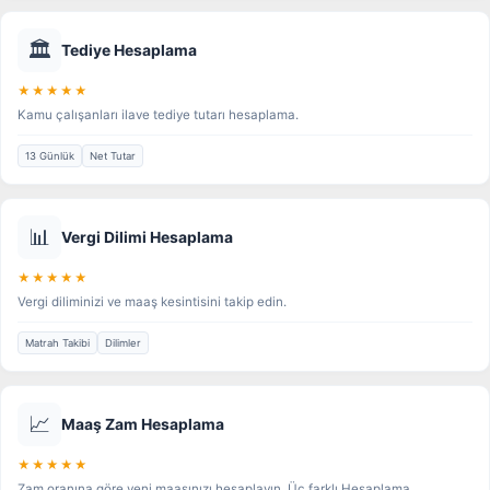
🏛️
Tediye Hesaplama
★★★★★
Kamu çalışanları ilave tediye tutarı hesaplama.
13 Günlük
Net Tutar
📊
Vergi Dilimi Hesaplama
★★★★★
Vergi diliminizi ve maaş kesintisini takip edin.
Matrah Takibi
Dilimler
📈
Maaş Zam Hesaplama
★★★★★
Zam oranına göre yeni maaşınızı hesaplayın. Üç farklı Hesaplama