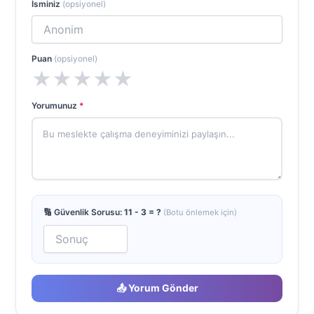
İsminiz
(opsiyonel)
Puan
(opsiyonel)
★
★
★
★
★
Yorumunuz
*
🔢 Güvenlik Sorusu:
11 - 3 = ?
(Botu önlemek için)
📤 Yorum Gönder