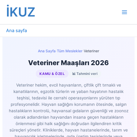
İçeriğe
İKUZ
atla
Ana sayfa
Ana Sayfa
›
Tüm Meslekler
›
Veteriner
Veteriner Maaşları 2026
KAMU & ÖZEL
📊 Tahmini veri
Veteriner hekim, evcil hayvanların, çiftlik çift tırnaklı ve
kanatlılarının, egzotik türlerin ve yaban hayatının hastalık
teşhisi, tedavisi ile cerrahi operasyonlarını yürüten tıp
profesyonelidir. Hayvan sağlığını korumanın ötesinde, salgın
hastalıkların kontrolü, hayvansal gıdaların güvenliği ve zoonoz
olarak adlandırılan hayvandan insana geçen hastalıkların
önlenmesi gibi halk sağlığını doğrudan ilgilendiren kritik
süreçleri yönetir. Kliniklerde, hayvan hastanelerinde, tarım ve
hayvancılık işletmelerinde, gıda üretim tesislerinde veya