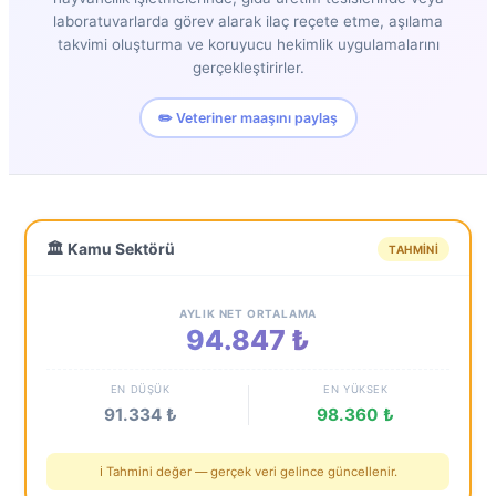
laboratuvarlarda görev alarak ilaç reçete etme, aşılama
takvimi oluşturma ve koruyucu hekimlik uygulamalarını
gerçekleştirirler.
✏️ Veteriner maaşını paylaş
🏛️ Kamu Sektörü
TAHMINI
AYLIK NET ORTALAMA
94.847 ₺
EN DÜŞÜK
EN YÜKSEK
91.334 ₺
98.360 ₺
ℹ️ Tahmini değer — gerçek veri gelince güncellenir.