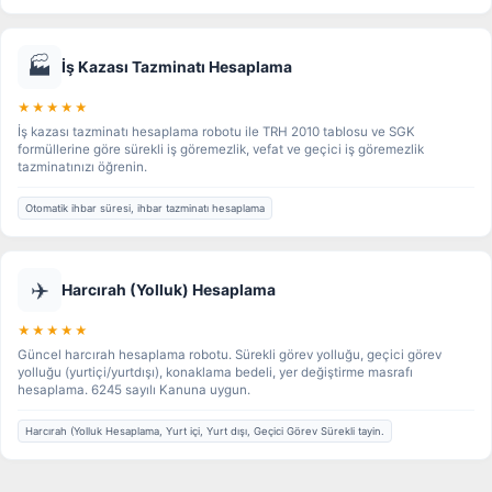
🏭
İş Kazası Tazminatı Hesaplama
★★★★★
İş kazası tazminatı hesaplama robotu ile TRH 2010 tablosu ve SGK
formüllerine göre sürekli iş göremezlik, vefat ve geçici iş göremezlik
tazminatınızı öğrenin.
Otomatik ihbar süresi, ihbar tazminatı hesaplama
✈️
Harcırah (Yolluk) Hesaplama
★★★★★
Güncel harcırah hesaplama robotu. Sürekli görev yolluğu, geçici görev
yolluğu (yurtiçi/yurtdışı), konaklama bedeli, yer değiştirme masrafı
hesaplama. 6245 sayılı Kanuna uygun.
Harcırah (Yolluk Hesaplama, Yurt içi, Yurt dışı, Geçici Görev Sürekli tayin.