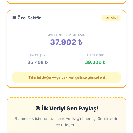
🏢 Özel Sektör
TAHMINI
AYLIK NET ORTALAMA
37.902 ₺
EN DÜŞÜK
EN YÜKSEK
36.498 ₺
39.306 ₺
ℹ️ Tahmini değer — gerçek veri gelince güncellenir.
🎯 İlk Veriyi Sen Paylaş!
Bu meslek için henüz maaş verisi girilmemiş. Senin verin
çok değerli!