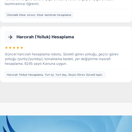
tazminatınızı öğrenin.
Otomatik ihbar süresi, ihbar tazminatı hesaplama
✈️
Harcırah (Yolluk) Hesaplama
★★★★★
Güncel harcırah hesaplama robotu. Sürekli görev yolluğu, geçici görev
yolluğu (yurtiçi/yurtdışı), konaklama bedeli, yer değiştirme masrafı
hesaplama. 6245 sayılı Kanuna uygun.
Harcırah (Yolluk Hesaplama, Yurt içi, Yurt dışı, Geçici Görev Sürekli tayin.