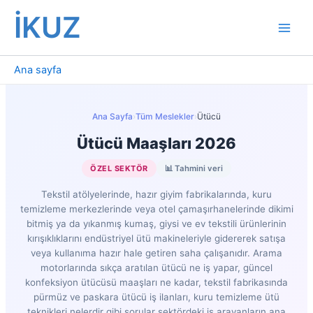
İçeriğe
İKUZ
atla
Ana sayfa
Ana Sayfa
›
Tüm Meslekler
›
Ütücü
Ütücü Maaşları 2026
ÖZEL SEKTÖR
📊 Tahmini veri
Tekstil atölyelerinde, hazır giyim fabrikalarında, kuru
temizleme merkezlerinde veya otel çamaşırhanelerinde dikimi
bitmiş ya da yıkanmış kumaş, giysi ve ev tekstili ürünlerinin
kırışıklıklarını endüstriyel ütü makineleriyle gidererek satışa
veya kullanıma hazır hale getiren saha çalışanıdır. Arama
motorlarında sıkça aratılan ütücü ne iş yapar, güncel
konfeksiyon ütücüsü maaşları ne kadar, tekstil fabrikasında
pürmüz ve paskara ütücü iş ilanları, kuru temizleme ütü
teknikleri nelerdir gibi sorular sektördeki iş arayanların ana