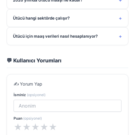
+
2026 yılında Ütücü maaşı ne kadar?
+
Ütücü hangi sektörde çalışır?
+
Ütücü için maaş verileri nasıl hesaplanıyor?
💬 Kullanıcı Yorumları
✍️ Yorum Yap
İsminiz
(opsiyonel)
Puan
(opsiyonel)
★
★
★
★
★