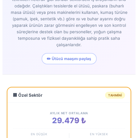
odağıdır. Çalıştıkları tesislerde el ütüsü, paskara (buharlı
masa ütüsü) veya pres makinelerini kullanan, kumaş türüne
(pamuk, ipek, sentetik vb.) göre ısı ve buhar ayarını doğru
yaparak ürünün zarar görmesini engelleyen ve son kontrol
süreçlerine destek olan bu personeller, yoğun çalışma
temposuna ve fiziksel dayanıklılığa sahip pratik saha
çalışanlarıdır.
✏️ Ütücü maaşını paylaş
🏢 Özel Sektör
TAHMINI
AYLIK NET ORTALAMA
29.479 ₺
EN DÜŞÜK
EN YÜKSEK