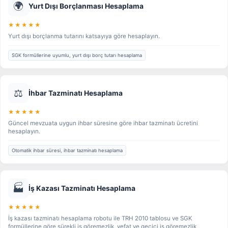
🌍
Yurt Dışı Borçlanması Hesaplama
★★★★★
Yurt dışı borçlanma tutarını katsayıya göre hesaplayın.
SGK formüllerine uyumlu, yurt dışı borç tutarı hesaplama
⚖️
İhbar Tazminatı Hesaplama
★★★★★
Güncel mevzuata uygun ihbar süresine göre ihbar tazminatı ücretini
hesaplayın.
Otomatik ihbar süresi, ihbar tazminatı hesaplama
🏭
İş Kazası Tazminatı Hesaplama
★★★★★
İş kazası tazminatı hesaplama robotu ile TRH 2010 tablosu ve SGK
formüllerine göre sürekli iş göremezlik, vefat ve geçici iş göremezlik