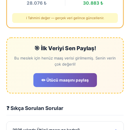
28.076 ₺
30.883 ₺
ℹ️ Tahmini değer — gerçek veri gelince güncellenir.
🎯 İlk Veriyi Sen Paylaş!
Bu meslek için henüz maaş verisi girilmemiş. Senin verin
çok değerli!
✏️ Ütücü maaşını paylaş
❓ Sıkça Sorulan Sorular