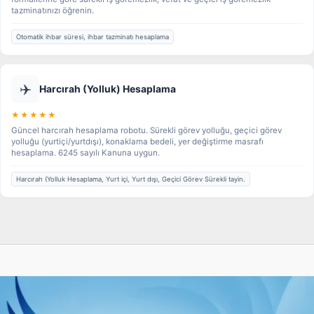
tazminatınızı öğrenin.
Otomatik ihbar süresi, ihbar tazminatı hesaplama
✈️
Harcırah (Yolluk) Hesaplama
★★★★★
Güncel harcırah hesaplama robotu. Sürekli görev yolluğu, geçici görev
yolluğu (yurtiçi/yurtdışı), konaklama bedeli, yer değiştirme masrafı
hesaplama. 6245 sayılı Kanuna uygun.
Harcırah (Yolluk Hesaplama, Yurt içi, Yurt dışı, Geçici Görev Sürekli tayin.