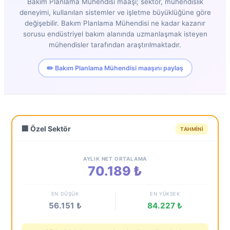
Bakım Planlama Mühendisi maaşı; sektör, mühendislik
deneyimi, kullanılan sistemler ve işletme büyüklüğüne göre
değişebilir. Bakım Planlama Mühendisi ne kadar kazanır
sorusu endüstriyel bakım alanında uzmanlaşmak isteyen
mühendisler tarafından araştırılmaktadır.
✏️ Bakım Planlama Mühendisi maaşını paylaş
🏢 Özel Sektör
TAHMINI
AYLIK NET ORTALAMA
70.189 ₺
EN DÜŞÜK
EN YÜKSEK
56.151 ₺
84.227 ₺