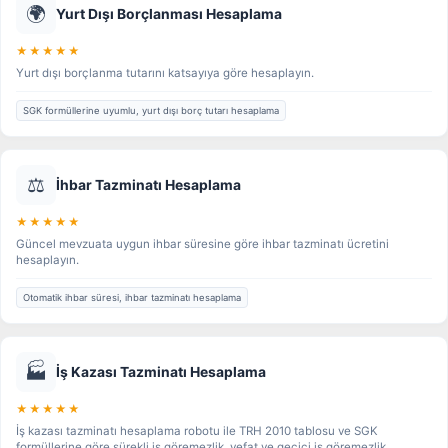
🌍
Yurt Dışı Borçlanması Hesaplama
★★★★★
Yurt dışı borçlanma tutarını katsayıya göre hesaplayın.
SGK formüllerine uyumlu, yurt dışı borç tutarı hesaplama
⚖️
İhbar Tazminatı Hesaplama
★★★★★
Güncel mevzuata uygun ihbar süresine göre ihbar tazminatı ücretini
hesaplayın.
Otomatik ihbar süresi, ihbar tazminatı hesaplama
🏭
İş Kazası Tazminatı Hesaplama
★★★★★
İş kazası tazminatı hesaplama robotu ile TRH 2010 tablosu ve SGK
formüllerine göre sürekli iş göremezlik, vefat ve geçici iş göremezlik