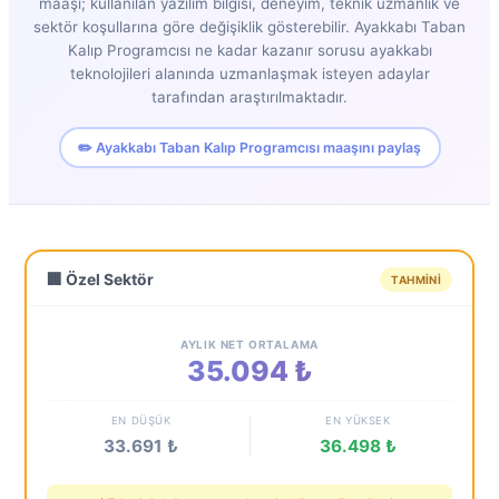
maaşı; kullanılan yazılım bilgisi, deneyim, teknik uzmanlık ve
sektör koşullarına göre değişiklik gösterebilir. Ayakkabı Taban
Kalıp Programcısı ne kadar kazanır sorusu ayakkabı
teknolojileri alanında uzmanlaşmak isteyen adaylar
tarafından araştırılmaktadır.
✏️ Ayakkabı Taban Kalıp Programcısı maaşını paylaş
🏢 Özel Sektör
TAHMINI
AYLIK NET ORTALAMA
35.094 ₺
EN DÜŞÜK
EN YÜKSEK
33.691 ₺
36.498 ₺