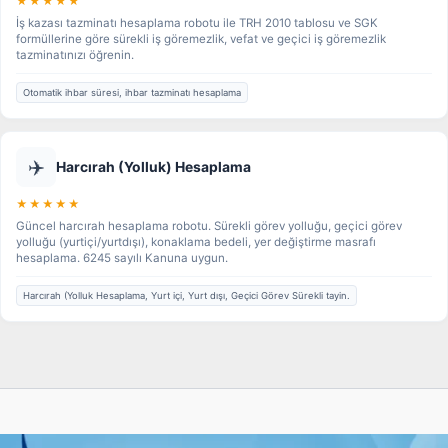
★★★★★
İş kazası tazminatı hesaplama robotu ile TRH 2010 tablosu ve SGK
formüllerine göre sürekli iş göremezlik, vefat ve geçici iş göremezlik
tazminatınızı öğrenin.
Otomatik ihbar süresi, ihbar tazminatı hesaplama
✈️
Harcırah (Yolluk) Hesaplama
★★★★★
Güncel harcırah hesaplama robotu. Sürekli görev yolluğu, geçici görev
yolluğu (yurtiçi/yurtdışı), konaklama bedeli, yer değiştirme masrafı
hesaplama. 6245 sayılı Kanuna uygun.
Harcırah (Yolluk Hesaplama, Yurt içi, Yurt dışı, Geçici Görev Sürekli tayin.