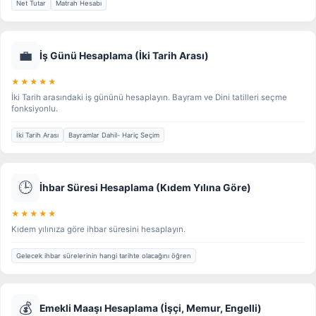
Net Tutar
Matrah Hesabı
💼
İş Günü Hesaplama (İki Tarih Arası)
★★★★★
İki Tarih arasındaki iş gününü hesaplayın. Bayram ve Dini tatilleri seçme
fonksiyonlu.
İki Tarih Arası
Bayramlar Dahil- Hariç Seçim
🕒
İhbar Süresi Hesaplama (Kıdem Yılına Göre)
★★★★★
Kıdem yılınıza göre ihbar süresini hesaplayın.
Gelecek ihbar sürelerinin hangi tarihte olacağını öğren
💰
Emekli Maaşı Hesaplama (İşçi, Memur, Engelli)