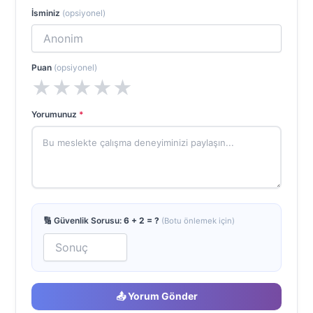
İsminiz
(opsiyonel)
Puan
(opsiyonel)
★
★
★
★
★
Yorumunuz
*
🔢 Güvenlik Sorusu:
6 + 2 = ?
(Botu önlemek için)
📤 Yorum Gönder