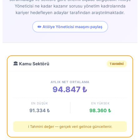
Yöneticisi ne kadar kazanır sorusu yönetim kadrolarında
kariyer hedefleyen adaylar tarafından araştırılmaktadır.
✏️ Atölye Yöneticisi maaşını paylaş
🏛️ Kamu Sektörü
TAHMINI
AYLIK NET ORTALAMA
94.847 ₺
EN DÜŞÜK
EN YÜKSEK
91.334 ₺
98.360 ₺
ℹ️ Tahmini değer — gerçek veri gelince güncellenir.