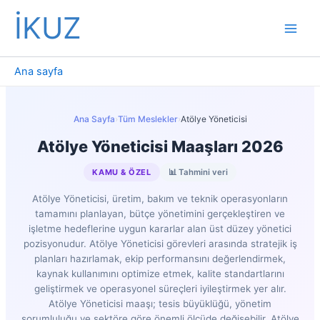
İçeriğe
İKUZ
atla
Ana sayfa
Ana Sayfa
›
Tüm Meslekler
›
Atölye Yöneticisi
Atölye Yöneticisi Maaşları 2026
KAMU & ÖZEL
📊 Tahmini veri
Atölye Yöneticisi, üretim, bakım ve teknik operasyonların
tamamını planlayan, bütçe yönetimini gerçekleştiren ve
işletme hedeflerine uygun kararlar alan üst düzey yönetici
pozisyonudur. Atölye Yöneticisi görevleri arasında stratejik iş
planları hazırlamak, ekip performansını değerlendirmek,
kaynak kullanımını optimize etmek, kalite standartlarını
geliştirmek ve operasyonel süreçleri iyileştirmek yer alır.
Atölye Yöneticisi maaşı; tesis büyüklüğü, yönetim
sorumluluğu ve sektöre göre önemli ölçüde değişebilir. Atölye