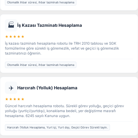
Otomatik ihbar süresi, ihbar tazminatı hesaplama
🏭
İş Kazası Tazminatı Hesaplama
★★★★★
İş kazası tazminatı hesaplama robotu ile TRH 2010 tablosu ve SGK
formüllerine göre sürekli iş göremezlik, vefat ve geçici iş göremezlik
tazminatınızı öğrenin.
Otomatik ihbar süresi, ihbar tazminatı hesaplama
✈️
Harcırah (Yolluk) Hesaplama
★★★★★
Güncel harcırah hesaplama robotu. Sürekli görev yolluğu, geçici görev
yolluğu (yurtiçi/yurtdışı), konaklama bedeli, yer değiştirme masrafı
hesaplama. 6245 sayılı Kanuna uygun.
Harcırah (Yolluk Hesaplama, Yurt içi, Yurt dışı, Geçici Görev Sürekli tayin.