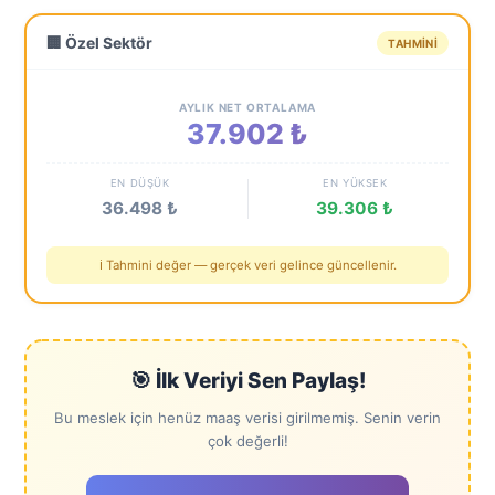
🏢 Özel Sektör
TAHMINI
AYLIK NET ORTALAMA
37.902 ₺
EN DÜŞÜK
EN YÜKSEK
36.498 ₺
39.306 ₺
ℹ️ Tahmini değer — gerçek veri gelince güncellenir.
🎯 İlk Veriyi Sen Paylaş!
Bu meslek için henüz maaş verisi girilmemiş. Senin verin
çok değerli!