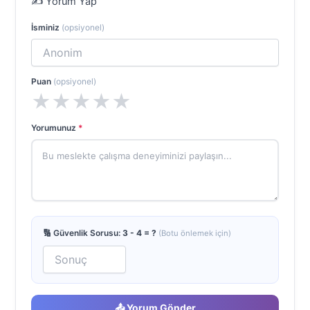
✍️ Yorum Yap
İsminiz
(opsiyonel)
Puan
(opsiyonel)
★
★
★
★
★
Yorumunuz
*
🔢 Güvenlik Sorusu:
3 - 4 = ?
(Botu önlemek için)
📤 Yorum Gönder