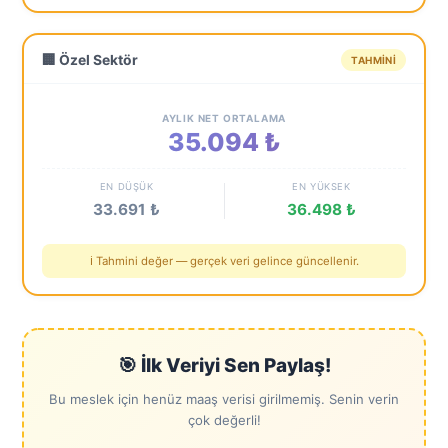
🏢 Özel Sektör
TAHMINI
AYLIK NET ORTALAMA
35.094 ₺
EN DÜŞÜK
EN YÜKSEK
33.691 ₺
36.498 ₺
ℹ️ Tahmini değer — gerçek veri gelince güncellenir.
🎯 İlk Veriyi Sen Paylaş!
Bu meslek için henüz maaş verisi girilmemiş. Senin verin
çok değerli!