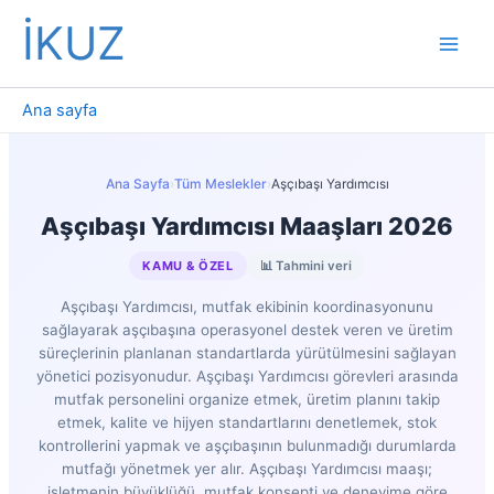
İçeriğe
İKUZ
atla
Ana sayfa
Ana Sayfa
›
Tüm Meslekler
›
Aşçıbaşı Yardımcısı
Aşçıbaşı Yardımcısı Maaşları 2026
KAMU & ÖZEL
📊 Tahmini veri
Aşçıbaşı Yardımcısı, mutfak ekibinin koordinasyonunu
sağlayarak aşçıbaşına operasyonel destek veren ve üretim
süreçlerinin planlanan standartlarda yürütülmesini sağlayan
yönetici pozisyonudur. Aşçıbaşı Yardımcısı görevleri arasında
mutfak personelini organize etmek, üretim planını takip
etmek, kalite ve hijyen standartlarını denetlemek, stok
kontrollerini yapmak ve aşçıbaşının bulunmadığı durumlarda
mutfağı yönetmek yer alır. Aşçıbaşı Yardımcısı maaşı;
işletmenin büyüklüğü, mutfak konsepti ve deneyime göre