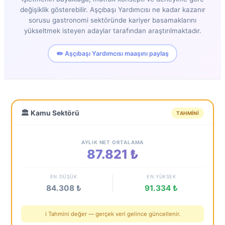
değişiklik gösterebilir. Aşçıbaşı Yardımcısı ne kadar kazanır
sorusu gastronomi sektöründe kariyer basamaklarını
yükseltmek isteyen adaylar tarafından araştırılmaktadır.
✏️ Aşçıbaşı Yardımcısı maaşını paylaş
🏛️ Kamu Sektörü
TAHMINI
AYLIK NET ORTALAMA
87.821 ₺
EN DÜŞÜK
EN YÜKSEK
84.308 ₺
91.334 ₺
ℹ️ Tahmini değer — gerçek veri gelince güncellenir.