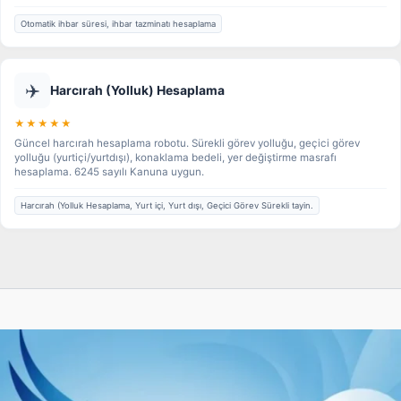
Otomatik ihbar süresi, ihbar tazminatı hesaplama
✈️
Harcırah (Yolluk) Hesaplama
★★★★★
Güncel harcırah hesaplama robotu. Sürekli görev yolluğu, geçici görev
yolluğu (yurtiçi/yurtdışı), konaklama bedeli, yer değiştirme masrafı
hesaplama. 6245 sayılı Kanuna uygun.
Harcırah (Yolluk Hesaplama, Yurt içi, Yurt dışı, Geçici Görev Sürekli tayin.