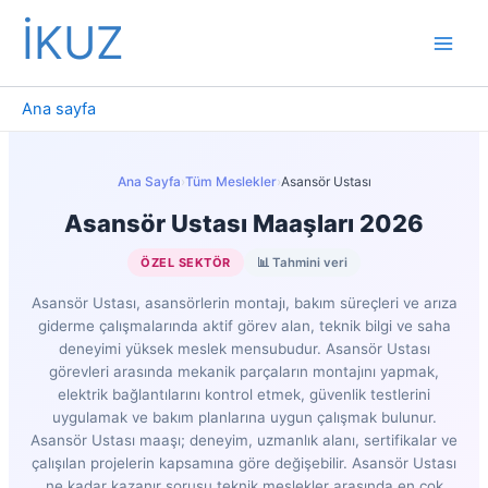
İçeriğe
İKUZ
atla
Ana sayfa
Ana Sayfa
›
Tüm Meslekler
›
Asansör Ustası
Asansör Ustası Maaşları 2026
ÖZEL SEKTÖR
📊 Tahmini veri
Asansör Ustası, asansörlerin montajı, bakım süreçleri ve arıza
giderme çalışmalarında aktif görev alan, teknik bilgi ve saha
deneyimi yüksek meslek mensubudur. Asansör Ustası
görevleri arasında mekanik parçaların montajını yapmak,
elektrik bağlantılarını kontrol etmek, güvenlik testlerini
uygulamak ve bakım planlarına uygun çalışmak bulunur.
Asansör Ustası maaşı; deneyim, uzmanlık alanı, sertifikalar ve
çalışılan projelerin kapsamına göre değişebilir. Asansör Ustası
ne kadar kazanır sorusu teknik meslekler arasında en çok