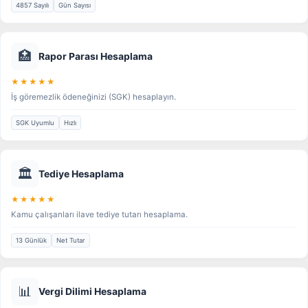
4857 Sayılı
Gün Sayısı
🏥
Rapor Parası Hesaplama
★★★★★
İş göremezlik ödeneğinizi (SGK) hesaplayın.
SGK Uyumlu
Hızlı
🏛️
Tediye Hesaplama
★★★★★
Kamu çalışanları ilave tediye tutarı hesaplama.
13 Günlük
Net Tutar
📊
Vergi Dilimi Hesaplama