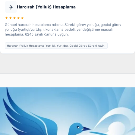
✈️
Harcırah (Yolluk) Hesaplama
★★★★★
Güncel harcırah hesaplama robotu. Sürekli görev yolluğu, geçici görev
yolluğu (yurtiçi/yurtdışı), konaklama bedeli, yer değiştirme masrafı
hesaplama. 6245 sayılı Kanuna uygun.
Harcırah (Yolluk Hesaplama, Yurt içi, Yurt dışı, Geçici Görev Sürekli tayin.