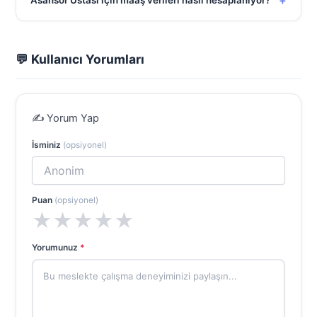
+
Asansör Ustası için maaş verileri nasıl hesaplanıyor?
💬 Kullanıcı Yorumları
✍️ Yorum Yap
İsminiz
(opsiyonel)
Puan
(opsiyonel)
★
★
★
★
★
Yorumunuz
*