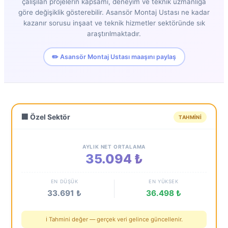
çalışılan projelerin kapsamı, deneyim ve teknik uzmanlığa
göre değişiklik gösterebilir. Asansör Montaj Ustası ne kadar
kazanır sorusu inşaat ve teknik hizmetler sektöründe sık
araştırılmaktadır.
✏️ Asansör Montaj Ustası maaşını paylaş
🏢 Özel Sektör
TAHMINI
AYLIK NET ORTALAMA
35.094 ₺
EN DÜŞÜK
EN YÜKSEK
33.691 ₺
36.498 ₺
ℹ️ Tahmini değer — gerçek veri gelince güncellenir.