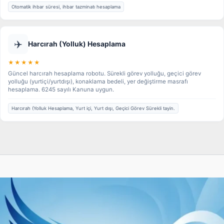
Otomatik ihbar süresi, ihbar tazminatı hesaplama
✈️
Harcırah (Yolluk) Hesaplama
★★★★★
Güncel harcırah hesaplama robotu. Sürekli görev yolluğu, geçici görev
yolluğu (yurtiçi/yurtdışı), konaklama bedeli, yer değiştirme masrafı
hesaplama. 6245 sayılı Kanuna uygun.
Harcırah (Yolluk Hesaplama, Yurt içi, Yurt dışı, Geçici Görev Sürekli tayin.