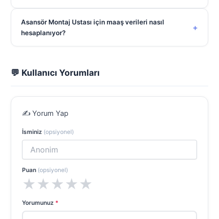
Asansör Montaj Ustası için maaş verileri nasıl
+
hesaplanıyor?
💬 Kullanıcı Yorumları
✍️ Yorum Yap
İsminiz
(opsiyonel)
Puan
(opsiyonel)
★
★
★
★
★
Yorumunuz
*