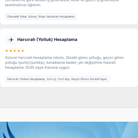
formüllerine göre sürekli iş göremezlik, vefat ve geçici iş göremezlik
tazminatınızı öğrenin.
Otomatik ihbar süresi, ihbar tazminatı hesaplama
✈️
Harcırah (Yolluk) Hesaplama
★★★★★
Güncel harcırah hesaplama robotu. Sürekli görev yolluğu, geçici görev
yolluğu (yurtiçi/yurtdışı), konaklama bedeli, yer değiştirme masrafı
hesaplama. 6245 sayılı Kanuna uygun.
Harcırah (Yolluk Hesaplama, Yurt içi, Yurt dışı, Geçici Görev Sürekli tayin.