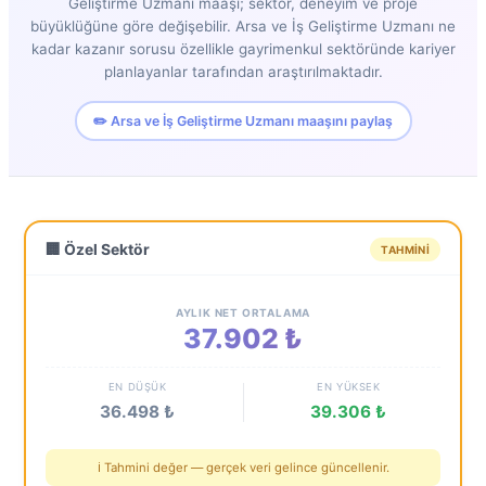
Geliştirme Uzmanı maaşı; sektör, deneyim ve proje
büyüklüğüne göre değişebilir. Arsa ve İş Geliştirme Uzmanı ne
kadar kazanır sorusu özellikle gayrimenkul sektöründe kariyer
planlayanlar tarafından araştırılmaktadır.
✏️ Arsa ve İş Geliştirme Uzmanı maaşını paylaş
🏢 Özel Sektör
TAHMINI
AYLIK NET ORTALAMA
37.902 ₺
EN DÜŞÜK
EN YÜKSEK
36.498 ₺
39.306 ₺
ℹ️ Tahmini değer — gerçek veri gelince güncellenir.