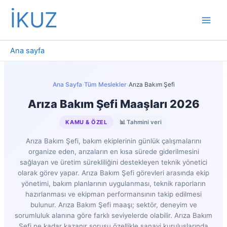
İçeriğe
İKUZ
atla
Ana sayfa
Ana Sayfa
›
Tüm Meslekler
›
Arıza Bakım Şefi
Arıza Bakım Şefi Maaşları 2026
KAMU & ÖZEL
📊 Tahmini veri
Arıza Bakım Şefi, bakım ekiplerinin günlük çalışmalarını
organize eden, arızaların en kısa sürede giderilmesini
sağlayan ve üretim sürekliliğini destekleyen teknik yönetici
olarak görev yapar. Arıza Bakım Şefi görevleri arasında ekip
yönetimi, bakım planlarının uygulanması, teknik raporların
hazırlanması ve ekipman performansının takip edilmesi
bulunur. Arıza Bakım Şefi maaşı; sektör, deneyim ve
sorumluluk alanına göre farklı seviyelerde olabilir. Arıza Bakım
Şefi ne kadar kazanır sorusu özellikle sanayi kuruluşlarında