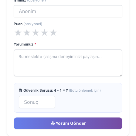
İsminiz
(opsiyonel)
Puan
(opsiyonel)
★
★
★
★
★
Yorumunuz
*
🔢 Güvenlik Sorusu:
4 - 1 = ?
(Botu önlemek için)
📤 Yorum Gönder