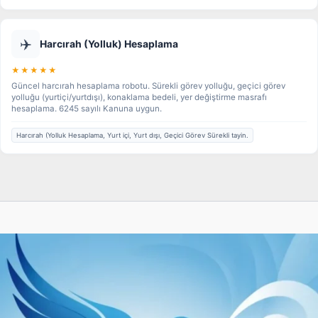
✈️
Harcırah (Yolluk) Hesaplama
★★★★★
Güncel harcırah hesaplama robotu. Sürekli görev yolluğu, geçici görev
yolluğu (yurtiçi/yurtdışı), konaklama bedeli, yer değiştirme masrafı
hesaplama. 6245 sayılı Kanuna uygun.
Harcırah (Yolluk Hesaplama, Yurt içi, Yurt dışı, Geçici Görev Sürekli tayin.