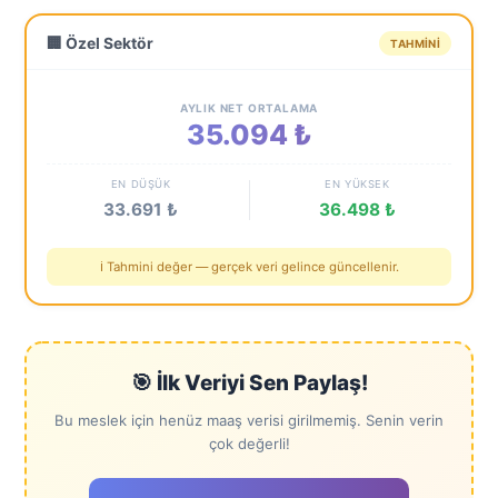
🏢 Özel Sektör
TAHMINI
AYLIK NET ORTALAMA
35.094 ₺
EN DÜŞÜK
EN YÜKSEK
33.691 ₺
36.498 ₺
ℹ️ Tahmini değer — gerçek veri gelince güncellenir.
🎯 İlk Veriyi Sen Paylaş!
Bu meslek için henüz maaş verisi girilmemiş. Senin verin
çok değerli!