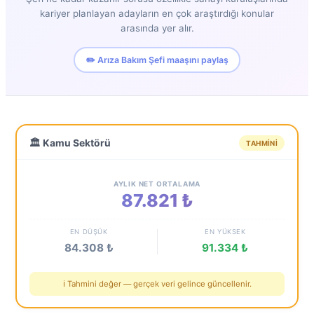
kariyer planlayan adayların en çok araştırdığı konular
arasında yer alır.
✏️ Arıza Bakım Şefi maaşını paylaş
🏛️ Kamu Sektörü
TAHMINI
AYLIK NET ORTALAMA
87.821 ₺
EN DÜŞÜK
EN YÜKSEK
84.308 ₺
91.334 ₺
ℹ️ Tahmini değer — gerçek veri gelince güncellenir.