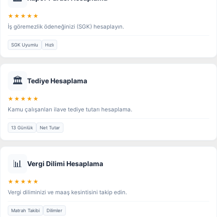
★★★★★
İş göremezlik ödeneğinizi (SGK) hesaplayın.
SGK Uyumlu
Hızlı
🏛️
Tediye Hesaplama
★★★★★
Kamu çalışanları ilave tediye tutarı hesaplama.
13 Günlük
Net Tutar
📊
Vergi Dilimi Hesaplama
★★★★★
Vergi diliminizi ve maaş kesintisini takip edin.
Matrah Takibi
Dilimler