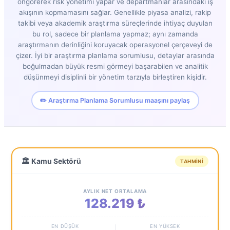
öngörerek risk yönetimi yapar ve departmanlar arasındaki iş
akışının kopmamasını sağlar. Genellikle piyasa analizi, rakip
takibi veya akademik araştırma süreçlerinde ihtiyaç duyulan
bu rol, sadece bir planlama yapmaz; aynı zamanda
araştırmanın derinliğini koruyacak operasyonel çerçeveyi de
çizer. İyi bir araştırma planlama sorumlusu, detaylar arasında
boğulmadan büyük resmi görmeyi başarabilen ve analitik
düşünmeyi disiplinli bir yönetim tarzıyla birleştiren kişidir.
✏️ Araştırma Planlama Sorumlusu maaşını paylaş
🏛️ Kamu Sektörü
TAHMINI
AYLIK NET ORTALAMA
128.219 ₺
EN DÜŞÜK
EN YÜKSEK