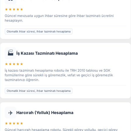
★★★★★
Güncel mevzuata uygun ihbar süresine göre ihbar tazminatı ücretini
hesaplayın.
Otomatik ihbar süresi, ihbar tazminatı hesaplama
🏭
İş Kazası Tazminatı Hesaplama
★★★★★
İş kazası tazminatı hesaplama robotu ile TRH 2010 tablosu ve SGK
formüllerine göre sürekli iş göremezlik, vefat ve geçici iş göremezlik
tazminatınızı öğrenin.
Otomatik ihbar süresi, ihbar tazminatı hesaplama
✈️
Harcırah (Yolluk) Hesaplama
★★★★★
Güncel harcırah hesaplama robotu. Sürekli görev yolluğu, geçici görev