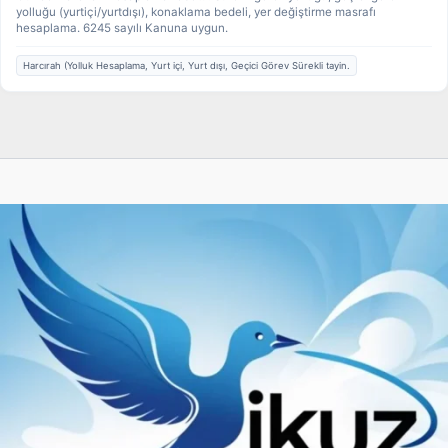
yolluğu (yurtiçi/yurtdışı), konaklama bedeli, yer değiştirme masrafı
hesaplama. 6245 sayılı Kanuna uygun.
Harcırah (Yolluk Hesaplama, Yurt içi, Yurt dışı, Geçici Görev Sürekli tayin.