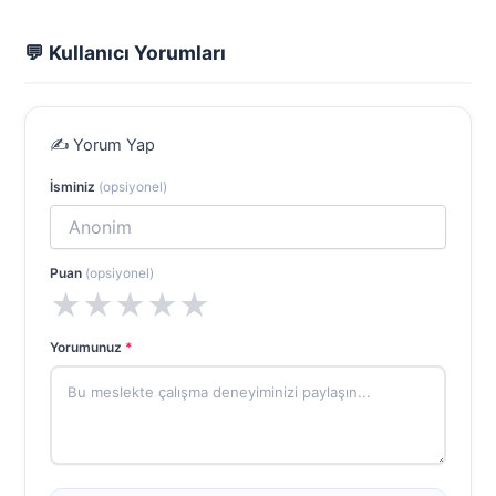
💬 Kullanıcı Yorumları
✍️ Yorum Yap
İsminiz
(opsiyonel)
Puan
(opsiyonel)
★
★
★
★
★
Yorumunuz
*