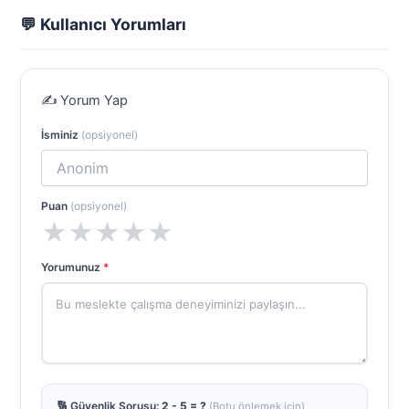
💬 Kullanıcı Yorumları
✍️ Yorum Yap
İsminiz
(opsiyonel)
Puan
(opsiyonel)
★
★
★
★
★
Yorumunuz
*
🔢 Güvenlik Sorusu:
2 - 5 = ?
(Botu önlemek için)