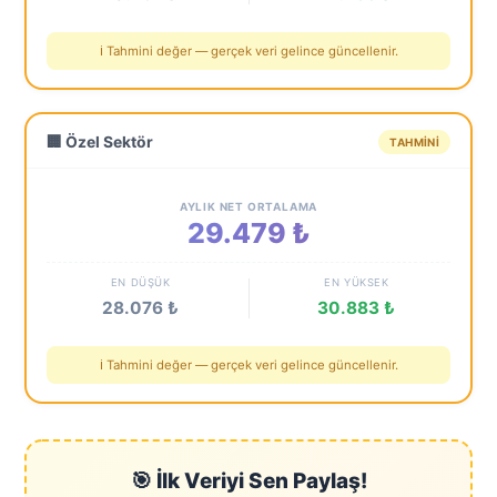
ℹ️ Tahmini değer — gerçek veri gelince güncellenir.
🏢 Özel Sektör
TAHMINI
AYLIK NET ORTALAMA
29.479 ₺
EN DÜŞÜK
EN YÜKSEK
28.076 ₺
30.883 ₺
ℹ️ Tahmini değer — gerçek veri gelince güncellenir.
🎯 İlk Veriyi Sen Paylaş!