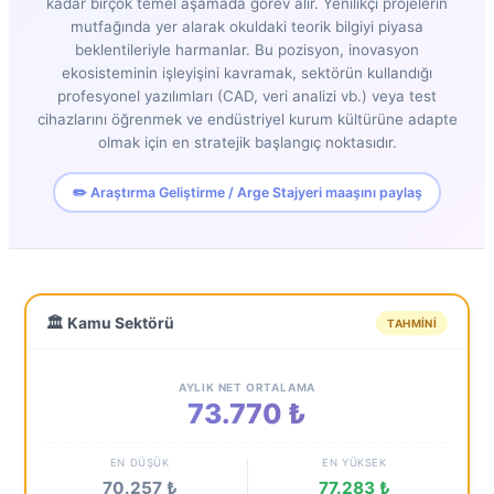
kadar birçok temel aşamada görev alır. Yenilikçi projelerin
mutfağında yer alarak okuldaki teorik bilgiyi piyasa
beklentileriyle harmanlar. Bu pozisyon, inovasyon
ekosisteminin işleyişini kavramak, sektörün kullandığı
profesyonel yazılımları (CAD, veri analizi vb.) veya test
cihazlarını öğrenmek ve endüstriyel kurum kültürüne adapte
olmak için en stratejik başlangıç noktasıdır.
✏️ Araştırma Geliştirme / Arge Stajyeri maaşını paylaş
🏛️ Kamu Sektörü
TAHMINI
AYLIK NET ORTALAMA
73.770 ₺
EN DÜŞÜK
EN YÜKSEK
70.257 ₺
77.283 ₺