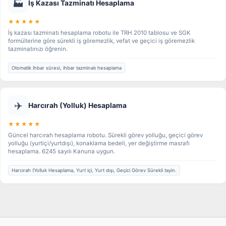
🏭
İş Kazası Tazminatı Hesaplama
★★★★★
İş kazası tazminatı hesaplama robotu ile TRH 2010 tablosu ve SGK
formüllerine göre sürekli iş göremezlik, vefat ve geçici iş göremezlik
tazminatınızı öğrenin.
Otomatik ihbar süresi, ihbar tazminatı hesaplama
✈️
Harcırah (Yolluk) Hesaplama
★★★★★
Güncel harcırah hesaplama robotu. Sürekli görev yolluğu, geçici görev
yolluğu (yurtiçi/yurtdışı), konaklama bedeli, yer değiştirme masrafı
hesaplama. 6245 sayılı Kanuna uygun.
Harcırah (Yolluk Hesaplama, Yurt içi, Yurt dışı, Geçici Görev Sürekli tayin.