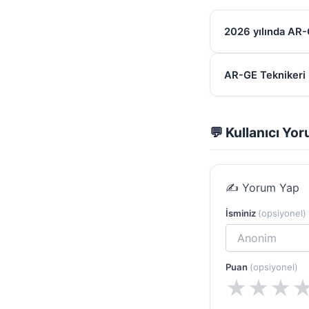
2026 yılında AR-
AR-GE Teknikeri i
💬 Kullanıcı Yor
✍️ Yorum Yap
İsminiz
(opsiyonel)
Puan
(opsiyonel)
★
★
★