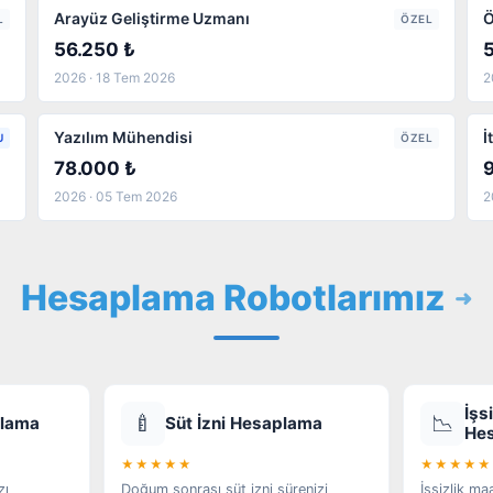
Arayüz Geliştirme Uzmanı
Ö
L
ÖZEL
56.250 ₺
2026 · 18 Tem 2026
2
Yazılım Mühendisi
İ
U
ÖZEL
78.000 ₺
2026 · 05 Tem 2026
2
Hesaplama Robotlarımız
İşs
🍼
📉
plama
Süt İzni Hesaplama
He
★★★★★
★★★★★
zı
Doğum sonrası süt izni sürenizi
İşsizlik ma