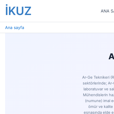
İçeriğe
İKUZ
atla
ANA S
Ana sayfa
A
Ar-Ge Teknikeri (R
sektörlerinde; Ar
laboratuvar ve sah
Mühendislerin hazı
(numune) imal ede
ömür ve kalite 
esnasında elde edi