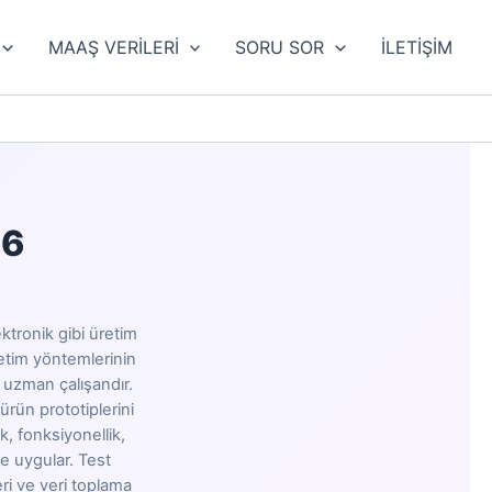
MAAŞ VERİLERİ
SORU SOR
İLETİŞİM
26
ktronik gibi üretim
etim yöntemlerinin
k uzman çalışandır.
ürün prototiplerini
k, fonksiyonellik,
le uygular. Test
eri ve veri toplama