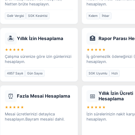
Netten brüte hesaplayın.
hesaplayın.
Gelir Vergisi
SGK Kesintisi
Kıdem
İhbar
🏝️
🏥
Yıllık İzin Hesaplama
Rapor Parası H
★★★★★
★★★★★
Çalışma sürenize göre izin günlerinizi
İş göremezlik ödeneğinizi
hesaplayın.
hesaplayın.
4857 Sayılı
Gün Sayısı
SGK Uyumlu
Hızlı
Yıllık İzin Ücreti
⏰
📅
Fazla Mesai Hesaplama
Hesaplama
★★★★★
★★★★★
Mesai ücretlerinizi detaylıca
İzin sürelerinizin nakit karşı
hesaplayın.Bayram mesaisi dahil.
hesaplayın.