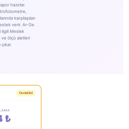
apor hazırlar.
trofotometre,
arında karşılaşılan
estek verir. Ar-Ge
ilgili Meslek
e ölçü aletleri
 çıkar.
TAHMINI
ALAMA
4 ₺