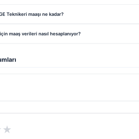
GE Teknikeri maaşı ne kadar?
çin maaş verileri nasıl hesaplanıyor?
umları
★
★