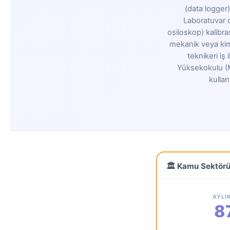
(data logger)
Laboratuvar 
osiloskop) kalibra
mekanik veya kimy
teknikeri iş
Yüksekokulu (M
kullan
🏛️ Kamu Sektör
AYLI
8