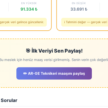
EN YÜKSEK
EN DÜŞÜK
91.334 ₺
33.691 ₺
gerçek veri gelince güncellenir.
ℹ️ Tahmini değer — gerçek veri 
🎯 İlk Veriyi Sen Paylaş!
Bu meslek için henüz maaş verisi girilmemiş. Senin verin çok değerli
✏️ AR-GE Teknikeri maaşını paylaş
 Sorular