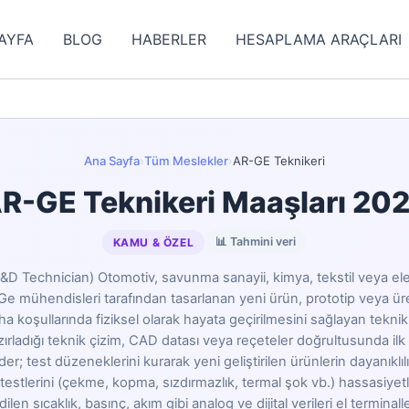
AYFA
BLOG
HABERLER
HESAPLAMA ARAÇLARI
Ana Sayfa
›
Tüm Meslekler
›
AR-GE Teknikeri
R-GE Teknikeri Maaşları 20
📊 Tahmini veri
KAMU & ÖZEL
&D Technician) Otomotiv, savunma sanayii, kimya, tekstil veya ele
-Ge mühendisleri tarafından tasarlanan yeni ürün, prototip veya ür
a koşullarında fiziksel olarak hayata geçirilmesini sağlayan tekni
rladığı teknik çizim, CAD datası veya reçeteler doğrultusunda ilk 
r; test düzeneklerini kurarak yeni geliştirilen ürünlerin dayanıklılı
testlerini (çekme, kopma, sızdırmazlık, termal şok vb.) hassasiyet
len sıcaklık, basınç, akım gibi analog ve dijital verileri el terminall