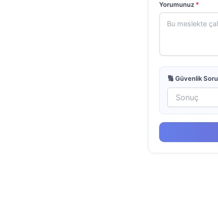
Yorumunuz
*
🔢 Güvenlik Sor