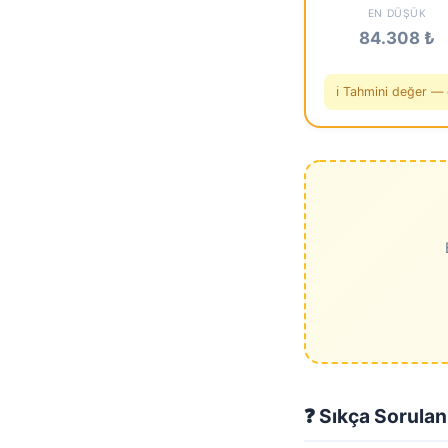
EN DÜŞÜK
84.308 ₺
ℹ️ Tahmini değer — 
❓ Sıkça Sorulan