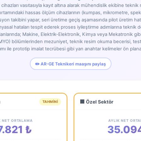
 cihazları vasıtasıyla kayıt altına alarak mühendislik ekibine teknik r
ortamındaki hassas ölçüm cihazlarının (kumpas, mikrometre, spek
syon takibini yapar, seri üretime geçiş aşamasında pilot üretim hatl
asal hataları tespit ederek proses iyileştirme adımlarına teknik d
 ilanlarında; Makine, Elektrik-Elektronik, Kimya veya Mekatronik gibi 
YO) bölümlerinden mezuniyet, teknik resim okuma becerisi, test v
ımı ile prototip imalat tecrübesi gibi yan anahtar kelimeler ön plana
✏️ AR-GE Teknikeri maaşını paylaş
ü
🏢 Özel Sektör
TAHMINI
K NET ORTALAMA
AYLIK NET ORT
7.821 ₺
35.09