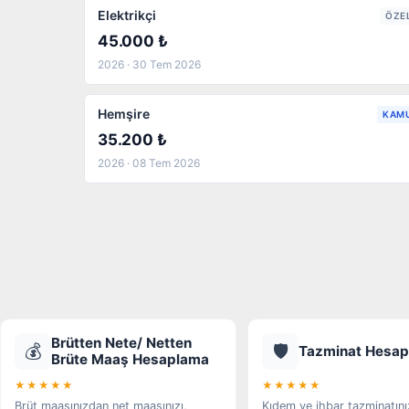
Elektrikçi
ÖZE
45.000 ₺
2026 · 30 Tem 2026
Hemşire
KAM
35.200 ₺
2026 · 08 Tem 2026
Brütten Nete/ Netten
💰
🛡️
Tazminat Hesa
Brüte Maaş Hesaplama
★★★★★
★★★★★
Brüt maaşınızdan net maaşınızı,
Kıdem ve ihbar tazminatını