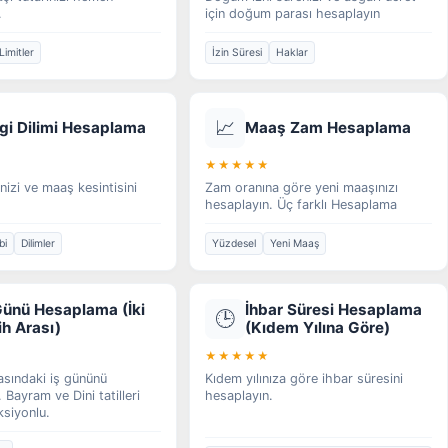
.
için doğum parası hesaplayın
Limitler
İzin Süresi
Haklar
📈
gi Dilimi Hesaplama
Maaş Zam Hesaplama
★★★★★
inizi ve maaş kesintisini
Zam oranına göre yeni maaşınızı
hesaplayın. Üç farklı Hesaplama
bi
Dilimler
Yüzdesel
Yeni Maaş
Günü Hesaplama (İki
İhbar Süresi Hesaplama
🕒
ih Arası)
(Kıdem Yılına Göre)
★★★★★
rasındaki iş gününü
Kıdem yılınıza göre ihbar süresini
 Bayram ve Dini tatilleri
hesaplayın.
siyonlu.