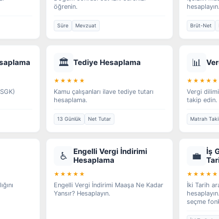
öğrenin.
hesaplayın
Süre
Mevzuat
Brüt-Net
🏛️
📊
esaplama
Tediye Hesaplama
Ver
★★★★★
★★★★★
 (SGK)
Kamu çalışanları ilave tediye tutarı
Vergi dilim
hesaplama.
takip edin.
13 Günlük
Net Tutar
Matrah Taki
Engelli Vergi İndirimi
İş 
♿
💼
Hesaplama
Tar
★★★★★
★★★★★
lığını
Engelli Vergi İndirimi Maaşa Ne Kadar
İki Tarih a
Yansır? Hesaplayın.
hesaplayın.
seçme fonk