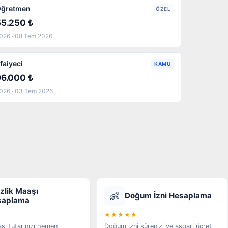
ğretmen
ÖZEL
55.250 ₺
026 · 08 Tem 2026
tfaiyeci
KAMU
96.000 ₺
026 · 03 Tem 2026
izlik Maaşı
👶
Doğum İzni Hesaplama
saplama
★★★★★
aşı tutarınızı hemen
Doğum izni sürenizi ve asgari ücret