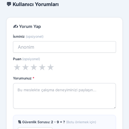
💬 Kullanıcı Yorumları
✍️ Yorum Yap
İsminiz
(opsiyonel)
Puan
(opsiyonel)
★
★
★
★
★
Yorumunuz
*
🔢 Güvenlik Sorusu:
2 - 9 = ?
(Botu önlemek için)