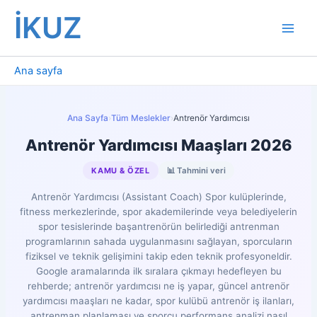
İçeriğe
İKUZ
atla
Ana sayfa
Ana Sayfa
›
Tüm Meslekler
›
Antrenör Yardımcısı
Antrenör Yardımcısı Maaşları 2026
KAMU & ÖZEL
📊 Tahmini veri
Antrenör Yardımcısı (Assistant Coach) Spor kulüplerinde,
fitness merkezlerinde, spor akademilerinde veya belediyelerin
spor tesislerinde başantrenörün belirlediği antrenman
programlarının sahada uygulanmasını sağlayan, sporcuların
fiziksel ve teknik gelişimini takip eden teknik profesyoneldir.
Google aramalarında ilk sıralara çıkmayı hedefleyen bu
rehberde; antrenör yardımcısı ne iş yapar, güncel antrenör
yardımcısı maaşları ne kadar, spor kulübü antrenör iş ilanları,
antrenman planlaması ve sporcu performans analizi nasıl