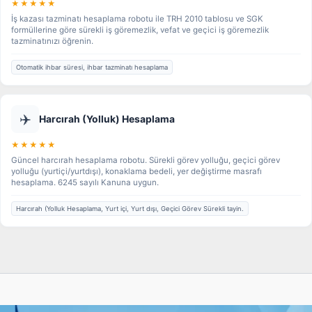
★★★★★
İş kazası tazminatı hesaplama robotu ile TRH 2010 tablosu ve SGK
formüllerine göre sürekli iş göremezlik, vefat ve geçici iş göremezlik
tazminatınızı öğrenin.
Otomatik ihbar süresi, ihbar tazminatı hesaplama
✈️
Harcırah (Yolluk) Hesaplama
★★★★★
Güncel harcırah hesaplama robotu. Sürekli görev yolluğu, geçici görev
yolluğu (yurtiçi/yurtdışı), konaklama bedeli, yer değiştirme masrafı
hesaplama. 6245 sayılı Kanuna uygun.
Harcırah (Yolluk Hesaplama, Yurt içi, Yurt dışı, Geçici Görev Sürekli tayin.