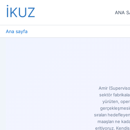
İçeriğe
İKUZ
atla
ANA S
Ana sayfa
Amir (Superviso
sektör fabrikal
yürüten, oper
gerçekleşmesini
sıraları hedefleye
maaşları ne kadar
eritiyoruz. Kendis