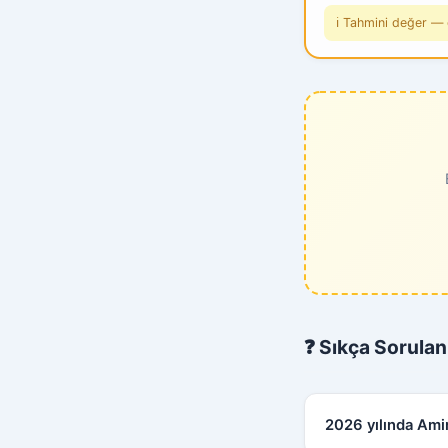
ℹ️ Tahmini değer — 
❓ Sıkça Sorulan
2026 yılında Ami