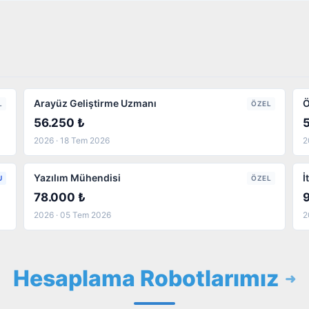
Arayüz Geliştirme Uzmanı
Ö
L
ÖZEL
56.250 ₺
2026 · 18 Tem 2026
2
Yazılım Mühendisi
İ
U
ÖZEL
78.000 ₺
2026 · 05 Tem 2026
2
Hesaplama Robotlarımız