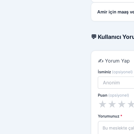
Amir için maaş ve
💬 Kullanıcı Yor
✍️ Yorum Yap
İsminiz
(opsiyonel)
Puan
(opsiyonel)
★
★
★
Yorumunuz
*