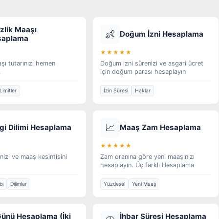
izlik Maaşı
👶
Doğum İzni Hesaplama
saplama
★★★★★
aşı tutarınızı hemen
Doğum izni sürenizi ve asgari ücret
.
için doğum parası hesaplayın
Limitler
İzin Süresi
Haklar
📈
gi Dilimi Hesaplama
Maaş Zam Hesaplama
★★★★★
inizi ve maaş kesintisini
Zam oranına göre yeni maaşınızı
hesaplayın. Üç farklı Hesaplama
bi
Dilimler
Yüzdesel
Yeni Maaş
Günü Hesaplama (İki
İhbar Süresi Hesaplama