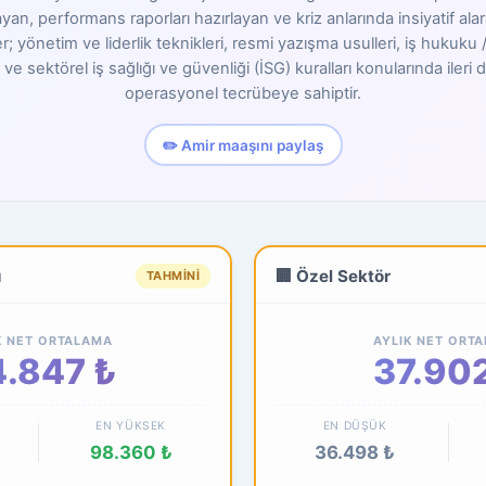
ğlayan, performans raporları hazırlayan ve kriz anlarında insiyatif a
; yönetim ve liderlik teknikleri, resmi yazışma usulleri, iş hukuk
 ve sektörel iş sağlığı ve güvenliği (İSG) kuralları konularında ileri 
operasyonel tecrübeye sahiptir.
✏️ Amir maaşını paylaş
ü
🏢 Özel Sektör
TAHMINI
K NET ORTALAMA
AYLIK NET ORT
.847 ₺
37.902
EN YÜKSEK
EN DÜŞÜK
98.360 ₺
36.498 ₺