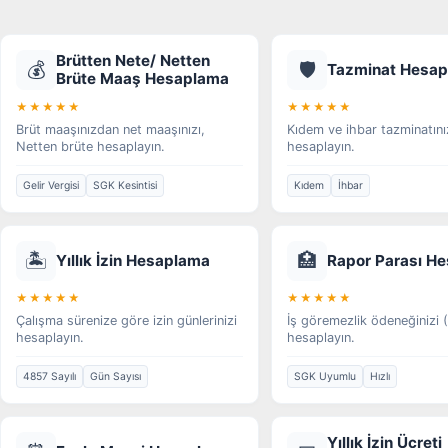
Brütten Nete/ Netten
💰
🛡️
Tazminat Hesa
Brüte Maaş Hesaplama
★★★★★
★★★★★
Brüt maaşınızdan net maaşınızı,
Kıdem ve ihbar tazminatını
Netten brüte hesaplayın.
hesaplayın.
Gelir Vergisi
SGK Kesintisi
Kıdem
İhbar
🏝️
🏥
Yıllık İzin Hesaplama
Rapor Parası H
★★★★★
★★★★★
Çalışma sürenize göre izin günlerinizi
İş göremezlik ödeneğinizi
hesaplayın.
hesaplayın.
4857 Sayılı
Gün Sayısı
SGK Uyumlu
Hızlı
Yıllık İzin Ücreti