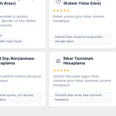
🕒
ih Arası)
(Kıdem Yılına Göre)
★★★★★
rasındaki iş gününü
Kıdem yılınıza göre ihbar süresini
 Bayram ve Dini tatilleri
hesaplayın.
siyonlu.
sı
Gelecek ihbar sürelerinin hangi tarihte
ahil- Hariç Seçim
olacağını öğren
t Dışı Borçlanması
İhbar Tazminatı
⚖️
saplama
Hesaplama
★★★★★
orçlanma tutarını katsayıya
Güncel mevzuata uygun ihbar
layın.
süresine göre ihbar tazminatı ücretini
hesaplayın.
rine uyumlu, yurt dışı borç
Otomatik ihbar süresi, ihbar tazminatı
plama
hesaplama