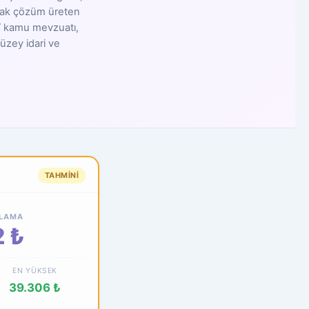
larak çözüm üreten
u / kamu mevzuatı,
düzey idari ve
TAHMINI
ALAMA
 ₺
EN YÜKSEK
39.306 ₺