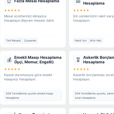
⏰
📅
Fazla Mesai Hesaplama
Hesaplama
★★★★★
★★★★★
Mesai ücretlerinizi detaylıca
İzin sürelerinizin nakit karşı
hesaplayın.Bayram mesaisi dahil.
hesaplayın.
Tatil Mesaisi
Çarpanlar
Nakit İzin
Brüt-Net
Emekli Maaşı Hesaplama
Askerlik Borçla
💰
🎖️
(İşçi, Memur, Engelli)
Hesaplama
★★★★★
★★★★★
Kişisel durumunuza göre emekli
Askerlik borçlanması ücret
maaşınızı hesaplayın.
hesaplayın.
SGK formüllerine uyumlu emekli maaşı
SGK formüllerine uyumlu, askerl
hesaplama
tutarı hesaplama