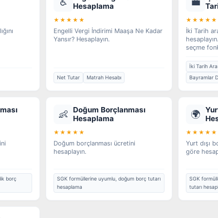
♿
💼
Hesaplama
Tar
★★★★★
★★★★★
lığını
Engelli Vergi İndirimi Maaşa Ne Kadar
İki Tarih a
Yansır? Hesaplayın.
hesaplayın.
seçme fonk
İki Tarih Ara
Net Tutar
Matrah Hesabı
Bayramlar D
nması
Doğum Borçlanması
Yur
👶
🌍
Hesaplama
He
★★★★★
★★★★★
ini
Doğum borçlanması ücretini
Yurt dışı b
hesaplayın.
göre hesap
ik borç
SGK formüllerine uyumlu, doğum borç tutarı
SGK formülle
hesaplama
tutarı hesa