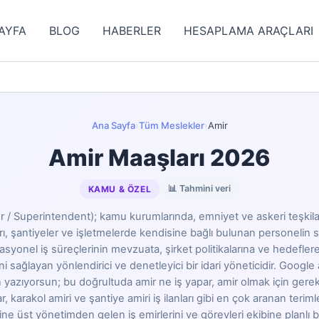
AYFA
BLOG
HABERLER
HESAPLAMA ARAÇLARI
Ana Sayfa
›
Tüm Meslekler
›
Amir
Amir Maaşları 2026
📊 Tahmini veri
KAMU & ÖZEL
r / Superintendent); kamu kurumlarında, emniyet ve askeri teşkila
arı, şantiyeler ve işletmelerde kendisine bağlı bulunan personelin s
asyonel iş süreçlerinin mevzuata, şirket politikalarına ve hedefler
 sağlayan yönlendirici ve denetleyici bir idari yöneticidir. Google 
n yazıyorsun; bu doğrultuda amir ne iş yapar, amir olmak için gere
, karakol amiri ve şantiye amiri iş ilanları gibi en çok aranan teriml
ine üst yönetimden gelen iş emirlerini ve görevleri ekibine planlı b