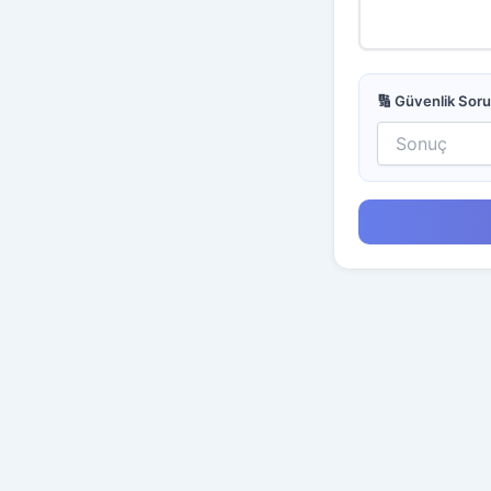
🔢 Güvenlik Sor