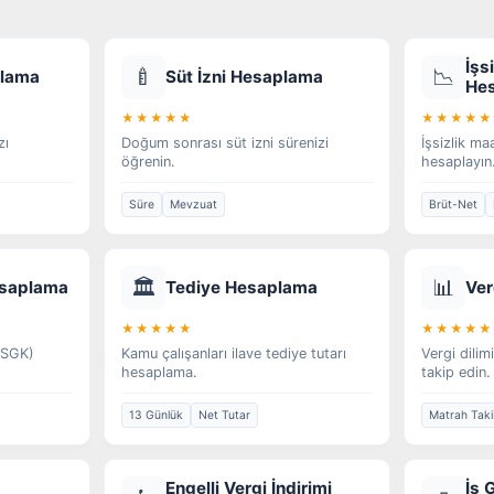
İşs
🍼
📉
plama
Süt İzni Hesaplama
He
★★★★★
★★★★★
zı
Doğum sonrası süt izni sürenizi
İşsizlik ma
öğrenin.
hesaplayın
Süre
Mevzuat
Brüt-Net
🏛️
📊
esaplama
Tediye Hesaplama
Ver
★★★★★
★★★★★
 (SGK)
Kamu çalışanları ilave tediye tutarı
Vergi dilim
hesaplama.
takip edin.
13 Günlük
Net Tutar
Matrah Taki
Engelli Vergi İndirimi
İş 