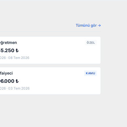
Tümünü gör →
ğretmen
ÖZEL
55.250 ₺
026 · 08 Tem 2026
tfaiyeci
KAMU
96.000 ₺
026 · 03 Tem 2026