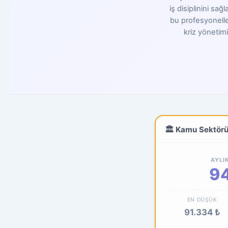
iş disiplinini sa
bu profesyoneller
kriz yönetimi
🏛️ Kamu Sektör
AYLI
94
EN DÜŞÜK
91.334 ₺