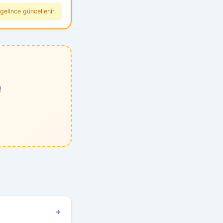
gelince güncellenir.
!
+