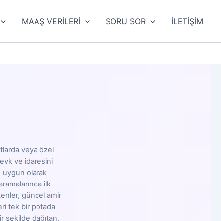
MAAŞ VERİLERİ
SORU SOR
İLETİŞİM
tlarda veya özel
evk ve idaresini
e uygun olarak
aramalarında ilk
kenler, güncel amir
eri tek bir potada
ir şekilde dağıtan,