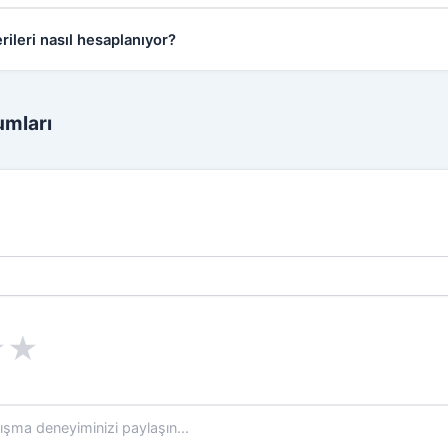
rileri nasıl hesaplanıyor?
umları
★
★