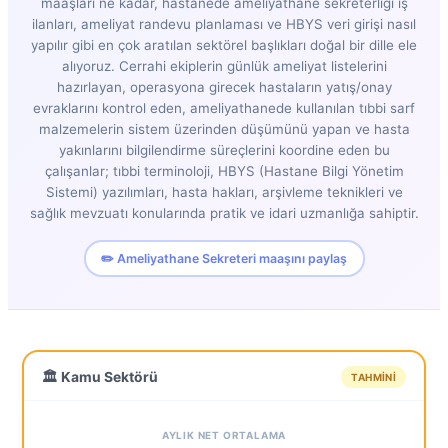
maaşları ne kadar, hastanede ameliyathane sekreterliği iş
ilanları, ameliyat randevu planlaması ve HBYS veri girişi nasıl
yapılır gibi en çok aratılan sektörel başlıkları doğal bir dille ele
alıyoruz. Cerrahi ekiplerin günlük ameliyat listelerini
hazırlayan, operasyona girecek hastaların yatış/onay
evraklarını kontrol eden, ameliyathanede kullanılan tıbbi sarf
malzemelerin sistem üzerinden düşümünü yapan ve hasta
yakınlarını bilgilendirme süreçlerini koordine eden bu
çalışanlar; tıbbi terminoloji, HBYS (Hastane Bilgi Yönetim
Sistemi) yazılımları, hasta hakları, arşivleme teknikleri ve
sağlık mevzuatı konularında pratik ve idari uzmanlığa sahiptir.
✏️ Ameliyathane Sekreteri maaşını paylaş
🏛️ Kamu Sektörü
TAHMINI
AYLIK NET ORTALAMA