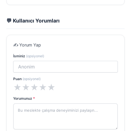
💬 Kullanıcı Yorumları
✍️ Yorum Yap
İsminiz
(opsiyonel)
Puan
(opsiyonel)
★
★
★
★
★
Yorumunuz
*