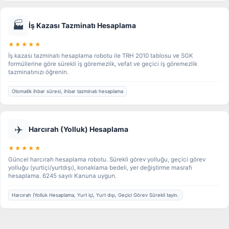
🏭
İş Kazası Tazminatı Hesaplama
★★★★★
İş kazası tazminatı hesaplama robotu ile TRH 2010 tablosu ve SGK
formüllerine göre sürekli iş göremezlik, vefat ve geçici iş göremezlik
tazminatınızı öğrenin.
Otomatik ihbar süresi, ihbar tazminatı hesaplama
✈️
Harcırah (Yolluk) Hesaplama
★★★★★
Güncel harcırah hesaplama robotu. Sürekli görev yolluğu, geçici görev
yolluğu (yurtiçi/yurtdışı), konaklama bedeli, yer değiştirme masrafı
hesaplama. 6245 sayılı Kanuna uygun.
Harcırah (Yolluk Hesaplama, Yurt içi, Yurt dışı, Geçici Görev Sürekli tayin.