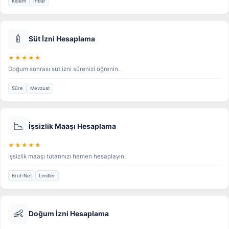
Kıdem
İhbar
🍼
Süt İzni Hesaplama
★★★★★
Doğum sonrası süt izni sürenizi öğrenin.
Süre
Mevzuat
📉
İşsizlik Maaşı Hesaplama
★★★★★
İşsizlik maaşı tutarınızı hemen hesaplayın.
Brüt-Net
Limitler
👶
Doğum İzni Hesaplama