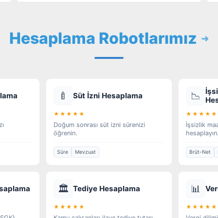
Hesaplama Robotlarımız
İşs
🍼
📉
plama
Süt İzni Hesaplama
He
★★★★★
★★★★★
zı
Doğum sonrası süt izni sürenizi
İşsizlik ma
öğrenin.
hesaplayın
Süre
Mevzuat
Brüt-Net
🏛️
📊
esaplama
Tediye Hesaplama
Ver
★★★★★
★★★★★
 (SGK)
Kamu çalışanları ilave tediye tutarı
Vergi dilim