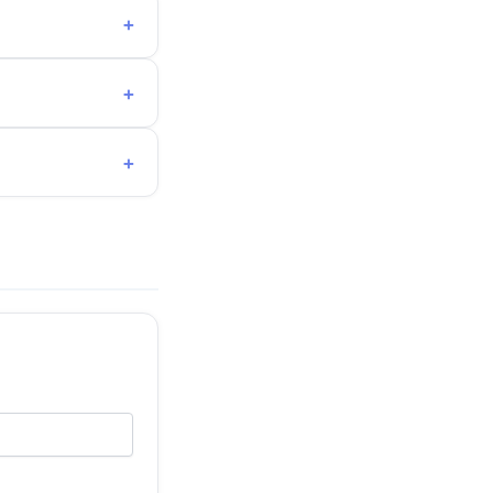
+
+
+