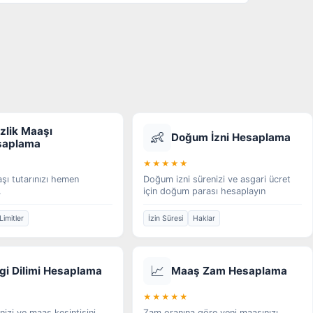
izlik Maaşı
👶
Doğum İzni Hesaplama
saplama
★★★★★
aşı tutarınızı hemen
Doğum izni sürenizi ve asgari ücret
.
için doğum parası hesaplayın
Limitler
İzin Süresi
Haklar
📈
gi Dilimi Hesaplama
Maaş Zam Hesaplama
★★★★★
inizi ve maaş kesintisini
Zam oranına göre yeni maaşınızı