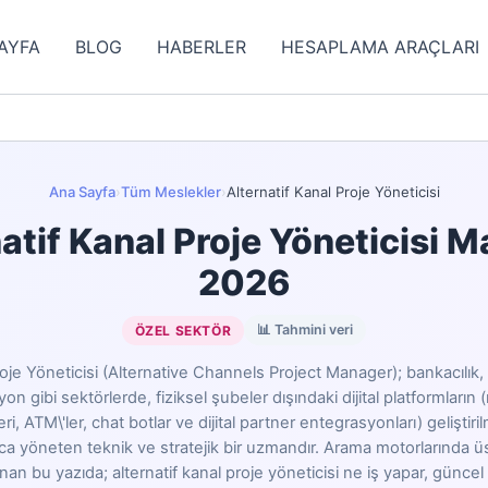
AYFA
BLOG
HABERLER
HESAPLAMA ARAÇLARI
Ana Sayfa
›
Tüm Meslekler
›
Alternatif Kanal Proje Yöneticisi
atif Kanal Proje Yöneticisi M
2026
📊 Tahmini veri
ÖZEL SEKTÖR
roje Yöneticisi (Alternative Channels Project Manager); bankacılık, s
n gibi sektörlerde, fiziksel şubeler dışındaki dijital platformların 
ri, ATM\'ler, chat botlar ve dijital partner entegrasyonları) geliştir
uca yöneten teknik ve stratejik bir uzmandır. Arama motorlarında üs
an bu yazıda; alternatif kanal proje yöneticisi ne iş yapar, güncel a