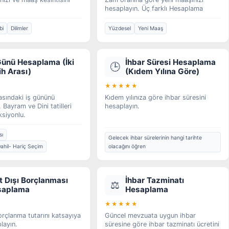
hesaplayın. Üç farklı Hesaplama
bi
Dilimler
Yüzdesel
Yeni Maaş
Günü Hesaplama (İki
İhbar Süresi Hesaplama
🕒
ih Arası)
(Kıdem Yılına Göre)
★★★★★
rasındaki iş gününü
Kıdem yılınıza göre ihbar süresini
 Bayram ve Dini tatilleri
hesaplayın.
siyonlu.
sı
Gelecek ihbar sürelerinin hangi tarihte
ahil- Hariç Seçim
olacağını öğren
t Dışı Borçlanması
İhbar Tazminatı
⚖️
saplama
Hesaplama
★★★★★
orçlanma tutarını katsayıya
Güncel mevzuata uygun ihbar
layın.
süresine göre ihbar tazminatı ücretini