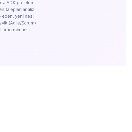
ıkta ADK projeleri
en talepleri analiz
e eden, yeni nesil
evik (Agile/Scrum)
al ürün mimarisi