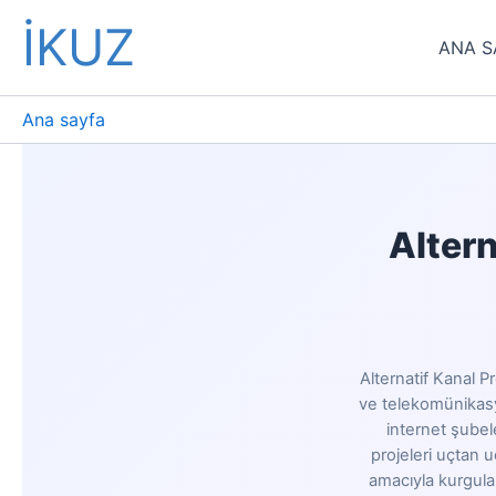
İçeriğe
İKUZ
atla
ANA S
Ana sayfa
Altern
Alternatif Kanal P
ve telekomünikasyo
internet şubele
projeleri uçtan 
amacıyla kurgulan