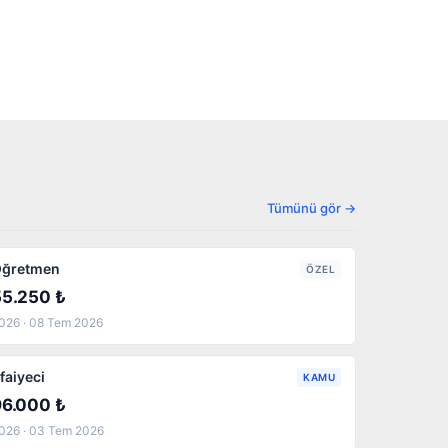
Tümünü gör →
ğretmen
ÖZEL
55.250 ₺
026 · 08 Tem 2026
tfaiyeci
KAMU
96.000 ₺
026 · 03 Tem 2026