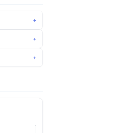
+
+
+