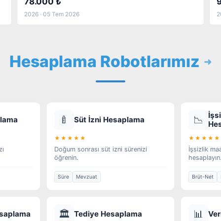
78.000 ₺
2026 · 05 Tem 2026
2
Hesaplama Robotlarımız
İşs
🍼
📉
plama
Süt İzni Hesaplama
He
★★★★★
★★★★★
zı
Doğum sonrası süt izni sürenizi
İşsizlik ma
öğrenin.
hesaplayın
Süre
Mevzuat
Brüt-Net
🏛️
📊
esaplama
Tediye Hesaplama
Ver