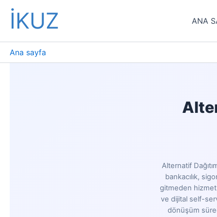
İçeriğe
İKUZ
atla
ANA S
Ana sayfa
Alte
Alternatif Dağıtı
bankacılık, sigo
gitmeden hizmet a
ve dijital self-se
dönüşüm süreçle