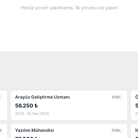
Henüz yorum yapılmamış. İlk yorumu siz yapın!
Arayüz Geliştirme Uzmanı
Ö
L
ÖZEL
56.250 ₺
2026 · 18 Tem 2026
2
Yazılım Mühendisi
İ
U
ÖZEL