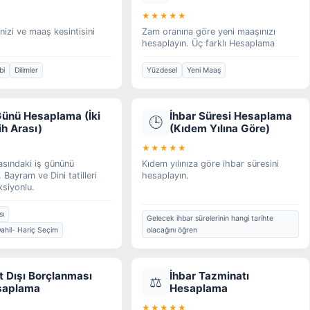
★★★★★
inizi ve maaş kesintisini
Zam oranına göre yeni maaşınızı
hesaplayın. Üç farklı Hesaplama
bi
Dilimler
Yüzdesel
Yeni Maaş
Günü Hesaplama (İki
İhbar Süresi Hesaplama
🕒
ih Arası)
(Kıdem Yılına Göre)
★★★★★
rasındaki iş gününü
Kıdem yılınıza göre ihbar süresini
 Bayram ve Dini tatilleri
hesaplayın.
siyonlu.
sı
Gelecek ihbar sürelerinin hangi tarihte
ahil- Hariç Seçim
olacağını öğren
t Dışı Borçlanması
İhbar Tazminatı
⚖️
saplama
Hesaplama
★★★★★