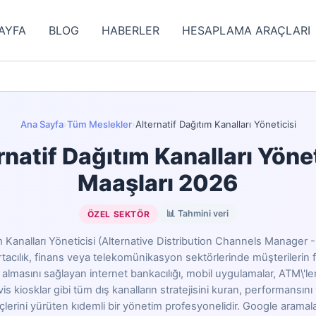
AYFA
BLOG
HABERLER
HESAPLAMA ARAÇLARI
Ana Sayfa
›
Tüm Meslekler
›
Alternatif Dağıtım Kanalları Yöneticisi
rnatif Dağıtım Kanalları Yönet
Maaşları 2026
📊 Tahmini veri
ÖZEL SEKTÖR
m Kanalları Yöneticisi (Alternative Distribution Channels Manager 
rtacılık, finans veya telekomünikasyon sektörlerinde müşterilerin 
lmasını sağlayan internet bankacılığı, mobil uygulamalar, ATM\'ler
rvis kiosklar gibi tüm dış kanalların stratejisini kuran, performansını
rini yürüten kıdemli bir yönetim profesyonelidir. Google aramaları