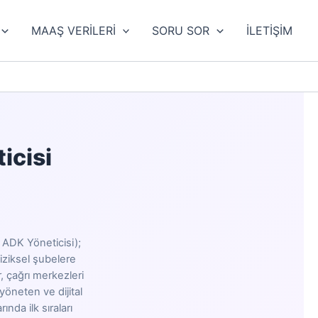
MAAŞ VERİLERİ
SORU SOR
İLETİŞİM
icisi
- ADK Yöneticisi);
fiziksel şubelere
, çağrı merkezleri
 yöneten ve dijital
nda ilk sıraları