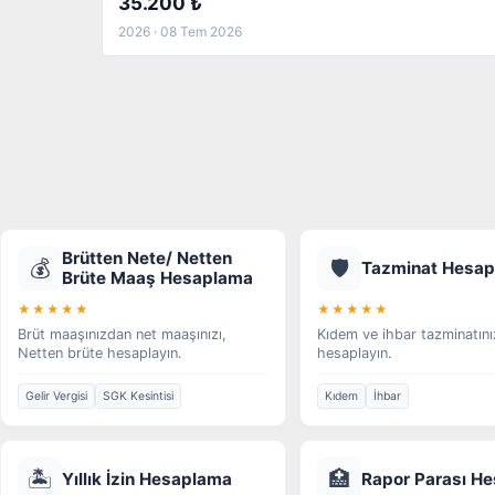
35.200 ₺
2026 · 08 Tem 2026
Brütten Nete/ Netten
💰
🛡️
Tazminat Hesa
Brüte Maaş Hesaplama
★★★★★
★★★★★
Brüt maaşınızdan net maaşınızı,
Kıdem ve ihbar tazminatını
Netten brüte hesaplayın.
hesaplayın.
Gelir Vergisi
SGK Kesintisi
Kıdem
İhbar
🏝️
🏥
Yıllık İzin Hesaplama
Rapor Parası H