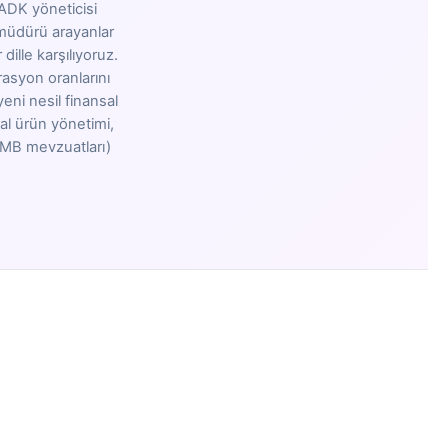
 ADK yöneticisi
K müdürü arayanlar
ille karşılıyoruz.
rasyon oranlarını
yeni nesil finansal
tal ürün yönetimi,
CMB mevzuatları)