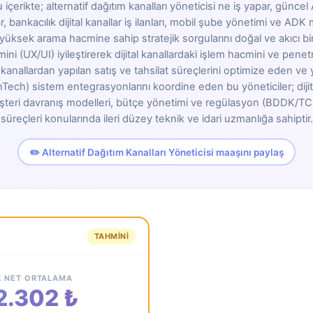
içerikte; alternatif dağıtım kanalları yöneticisi ne iş yapar, güncel
, bankacılık dijital kanallar iş ilanları, mobil şube yönetimi ve AD
yüksek arama hacmine sahip stratejik sorgularını doğal ve akıcı bir d
mini (UX/UI) iyileştirerek dijital kanallardaki işlem hacmini ve penet
 kanallardan yapılan satış ve tahsilat süreçlerini optimize eden ve 
inTech) sistem entegrasyonlarını koordine eden bu yöneticiler; diji
 müşteri davranış modelleri, bütçe yönetimi ve regülasyon (BDDK/T
süreçleri konularında ileri düzey teknik ve idari uzmanlığa sahiptir.
✏️ Alternatif Dağıtım Kanalları Yöneticisi maaşını paylaş
TAHMINI
K NET ORTALAMA
2.302 ₺