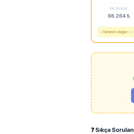
EN DÜŞÜK
98.264 ₺
ℹ️ Tahmini değer — 
❓ Sıkça Sorulan