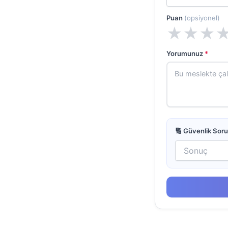
Puan
(opsiyonel)
★
★
★
Yorumunuz
*
🔢 Güvenlik Sor