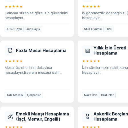
★★★★★
★★★★★
Çalışma sürenize göre izin günlerinizi
İş göremezlik ödeneğinizi
hesaplayın.
hesaplayın.
4857 Sayılı
Gün Sayısı
SGK Uyumlu
Hızlı
Yıllık İzin Ücreti
⏰
📅
Fazla Mesai Hesaplama
Hesaplama
★★★★★
★★★★★
Mesai ücretlerinizi detaylıca
İzin sürelerinizin nakit karşı
hesaplayın.Bayram mesaisi dahil.
hesaplayın.
Tatil Mesaisi
Çarpanlar
Nakit İzin
Brüt-Net
Emekli Maaşı Hesaplama
Askerlik Borçla
💰
🎖️
(İşçi, Memur, Engelli)
Hesaplama
★★★★★
★★★★★