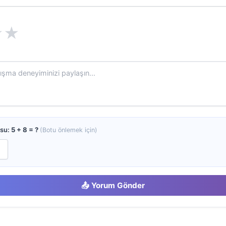
★
★
usu:
5 + 8 = ?
(Botu önlemek için)
📤 Yorum Gönder