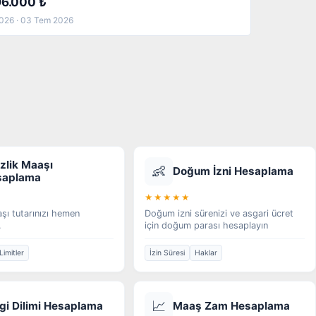
96.000 ₺
026 · 03 Tem 2026
izlik Maaşı
👶
Doğum İzni Hesaplama
saplama
★★★★★
aşı tutarınızı hemen
Doğum izni sürenizi ve asgari ücret
.
için doğum parası hesaplayın
Limitler
İzin Süresi
Haklar
📈
gi Dilimi Hesaplama
Maaş Zam Hesaplama