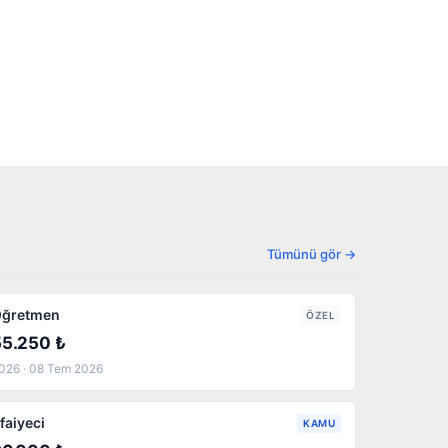
Tümünü gör →
ğretmen
ÖZEL
55.250 ₺
026 · 08 Tem 2026
tfaiyeci
KAMU