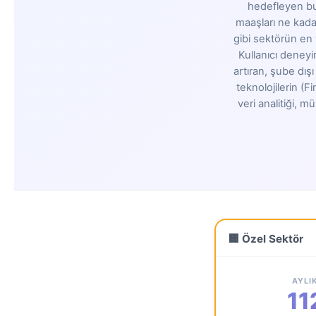
hedefleyen bu 
maaşları ne kadar
gibi sektörün en 
Kullanıcı deneyi
artıran, şube dışı
teknolojilerin (F
veri analitiği,
🏢 Özel Sektör
AYLI
11