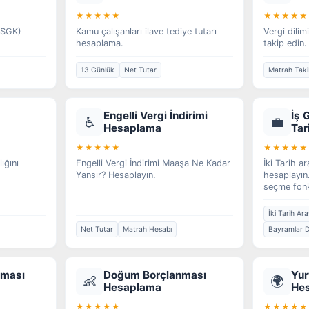
★★★★★
★★★★★
 (SGK)
Kamu çalışanları ilave tediye tutarı
Vergi dilim
hesaplama.
takip edin.
13 Günlük
Net Tutar
Matrah Taki
Engelli Vergi İndirimi
İş 
♿
💼
Hesaplama
Tar
★★★★★
★★★★★
lığını
Engelli Vergi İndirimi Maaşa Ne Kadar
İki Tarih a
Yansır? Hesaplayın.
hesaplayın.
seçme fonk
İki Tarih Ara
Net Tutar
Matrah Hesabı
Bayramlar D
nması
Doğum Borçlanması
Yur
👶
🌍
Hesaplama
He
★★★★★
★★★★★