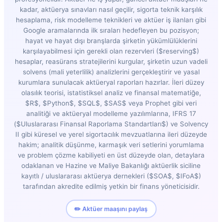
kadar, aktüerya sınavları nasıl geçilir, sigorta teknik karşılık
hesaplama, risk modelleme teknikleri ve aktüer iş ilanları gibi
Google aramalarında ilk sıraları hedefleyen bu pozisyon;
hayat ve hayat dışı branşlarda şirketin yükümlülüklerini
karşılayabilmesi için gerekli olan rezervleri ($reserving$)
hesaplar, reasürans stratejilerini kurgular, şirketin uzun vadeli
solvens (mali yeterlilik) analizlerini gerçekleştirir ve yasal
kurumlara sunulacak aktüeryal raporları hazırlar. İleri düzey
olasılık teorisi, istatistiksel analiz ve finansal matematiğe,
$R$, $Python$, $SQL$, $SAS$ veya Prophet gibi veri
analitiği ve aktüeryal modelleme yazılımlarına, IFRS 17
($Uluslararası Finansal Raporlama Standartları$) ve Solvency
II gibi küresel ve yerel sigortacılık mevzuatlarına ileri düzeyde
hakim; analitik düşünme, karmaşık veri setlerini yorumlama
ve problem çözme kabiliyeti en üst düzeyde olan, detaylara
odaklanan ve Hazine ve Maliye Bakanlığı aktüerlik siciline
kayıtlı / uluslararası aktüerya dernekleri ($SOA$, $IFoA$)
tarafından akredite edilmiş yetkin bir finans yöneticisidir.
✏️ Aktüer maaşını paylaş