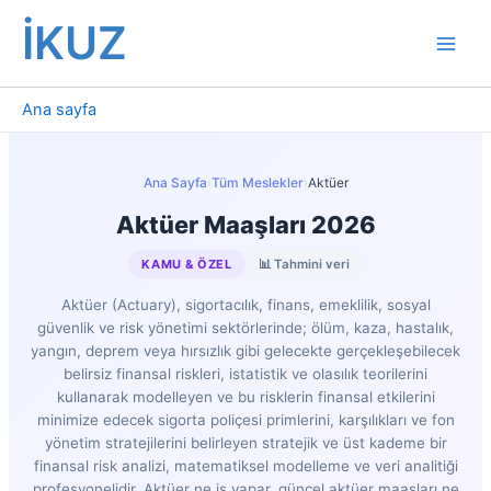
İçeriğe
İKUZ
atla
Ana sayfa
Ana Sayfa
›
Tüm Meslekler
›
Aktüer
Aktüer Maaşları 2026
KAMU & ÖZEL
📊 Tahmini veri
Aktüer (Actuary), sigortacılık, finans, emeklilik, sosyal
güvenlik ve risk yönetimi sektörlerinde; ölüm, kaza, hastalık,
yangın, deprem veya hırsızlık gibi gelecekte gerçekleşebilecek
belirsiz finansal riskleri, istatistik ve olasılık teorilerini
kullanarak modelleyen ve bu risklerin finansal etkilerini
minimize edecek sigorta poliçesi primlerini, karşılıkları ve fon
yönetim stratejilerini belirleyen stratejik ve üst kademe bir
finansal risk analizi, matematiksel modelleme ve veri analitiği
profesyonelidir. Aktüer ne iş yapar, güncel aktüer maaşları ne