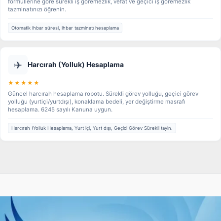
formüllerine göre sürekli iş göremezlik, vefat ve geçici iş göremezlik
tazminatınızı öğrenin.
Otomatik ihbar süresi, ihbar tazminatı hesaplama
✈️
Harcırah (Yolluk) Hesaplama
★★★★★
Güncel harcırah hesaplama robotu. Sürekli görev yolluğu, geçici görev
yolluğu (yurtiçi/yurtdışı), konaklama bedeli, yer değiştirme masrafı
hesaplama. 6245 sayılı Kanuna uygun.
Harcırah (Yolluk Hesaplama, Yurt içi, Yurt dışı, Geçici Görev Sürekli tayin.