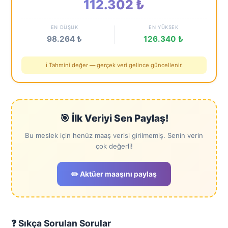
112.302 ₺
EN DÜŞÜK
EN YÜKSEK
98.264 ₺
126.340 ₺
ℹ️ Tahmini değer — gerçek veri gelince güncellenir.
🎯 İlk Veriyi Sen Paylaş!
Bu meslek için henüz maaş verisi girilmemiş. Senin verin
çok değerli!
✏️ Aktüer maaşını paylaş
❓ Sıkça Sorulan Sorular