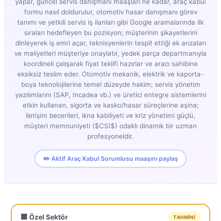
yapar, güncel servis danışmanı maaşları ne kadar, araç kabul
formu nasıl doldurulur, otomotiv hasar danışmanı görev
tanımı ve yetkili servis iş ilanları gibi Google aramalarında ilk
sıraları hedefleyen bu pozisyon; müşterinin şikayetlerini
dinleyerek iş emri açar, teknisyenlerin tespit ettiği ek arızaları
ve maliyetleri müşteriye onaylatır, yedek parça departmanıyla
koordineli çalışarak fiyat teklifi hazırlar ve aracı sahibine
eksiksiz teslim eder. Otomotiv mekanik, elektrik ve kaporta-
boya teknolojilerine temel düzeyde hakim; servis yönetim
yazılımlarını (SAP, Incadea vb.) ve üretici entegre sistemlerini
etkin kullanan, sigorta ve kasko/hasar süreçlerine aşina;
iletişim becerileri, ikna kabiliyeti ve kriz yönetimi güçlü,
müşteri memnuniyeti ($CSI$) odaklı dinamik bir uzman
profesyoneldir.
✏️ Aktif Araç Kabul Sorumlusu maaşını paylaş
🏢 Özel Sektör
TAHMINI