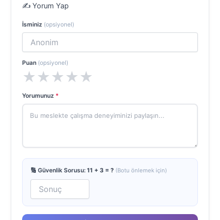
✍️ Yorum Yap
İsminiz
(opsiyonel)
Puan
(opsiyonel)
★
★
★
★
★
Yorumunuz
*
🔢 Güvenlik Sorusu:
11 + 3 = ?
(Botu önlemek için)