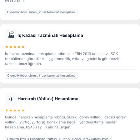
hesaplayın.
Otomatik ihbar süresi, ihbar tazminatı hesaplama
🏭
İş Kazası Tazminatı Hesaplama
★★★★★
İş kazası tazminatı hesaplama robotu ile TRH 2010 tablosu ve SGK
formüllerine göre sürekli iş göremezlik, vefat ve geçici iş göremezlik
tazminatınızı öğrenin.
Otomatik ihbar süresi, ihbar tazminatı hesaplama
✈️
Harcırah (Yolluk) Hesaplama
★★★★★
Güncel harcırah hesaplama robotu. Sürekli görev yolluğu, geçici görev
yolluğu (yurtiçi/yurtdışı), konaklama bedeli, yer değiştirme masrafı
hesaplama. 6245 sayılı Kanuna uygun.
Harcırah (Yolluk Hesaplama, Yurt içi, Yurt dışı, Geçici Görev Sürekli tayin.