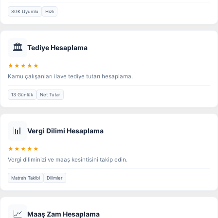
SGK Uyumlu
Hızlı
🏛️
Tediye Hesaplama
★★★★★
Kamu çalışanları ilave tediye tutarı hesaplama.
13 Günlük
Net Tutar
📊
Vergi Dilimi Hesaplama
★★★★★
Vergi diliminizi ve maaş kesintisini takip edin.
Matrah Takibi
Dilimler
📈
Maaş Zam Hesaplama