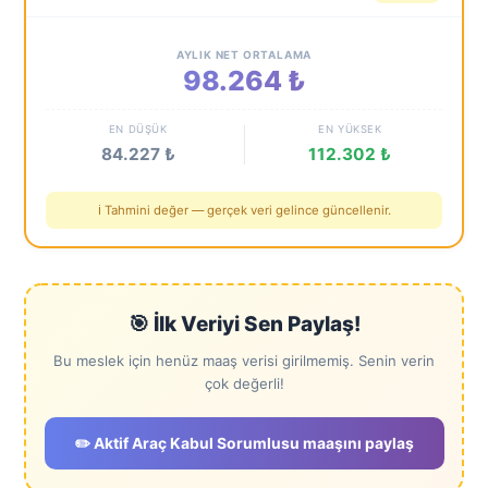
AYLIK NET ORTALAMA
98.264 ₺
EN DÜŞÜK
EN YÜKSEK
84.227 ₺
112.302 ₺
ℹ️ Tahmini değer — gerçek veri gelince güncellenir.
🎯 İlk Veriyi Sen Paylaş!
Bu meslek için henüz maaş verisi girilmemiş. Senin verin
çok değerli!
✏️ Aktif Araç Kabul Sorumlusu maaşını paylaş