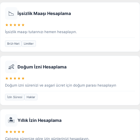
📉
İşsizlik Maaşı Hesaplama
★★★★★
İşsizlik maaşı tutarınızı hemen hesaplayın.
Brüt-Net
Limitler
👶
Doğum İzni Hesaplama
★★★★★
Doğum izni sürenizi ve asgari ücret için doğum parası hesaplayın
İzin Süresi
Haklar
🏝️
Yıllık İzin Hesaplama
★★★★★
Çalışma sürenize göre izin günlerinizi hesaplayın.