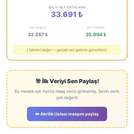
AYLIK NET ORTALAMA
33.691 ₺
EN DÜŞÜK
EN YÜKSEK
32.287 ₺
35.094 ₺
ℹ️ Tahmini değer — gerçek veri gelince güncellenir.
🎯 İlk Veriyi Sen Paylaş!
Bu meslek için henüz maaş verisi girilmemiş. Senin verin
çok değerli!
✏️ Akrilik Ustası maaşını paylaş