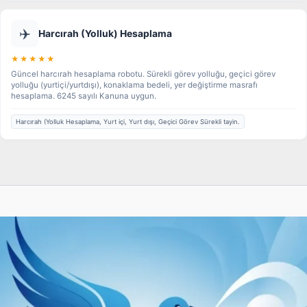
✈️
Harcırah (Yolluk) Hesaplama
★★★★★
Güncel harcırah hesaplama robotu. Sürekli görev yolluğu, geçici görev
yolluğu (yurtiçi/yurtdışı), konaklama bedeli, yer değiştirme masrafı
hesaplama. 6245 sayılı Kanuna uygun.
Harcırah (Yolluk Hesaplama, Yurt içi, Yurt dışı, Geçici Görev Sürekli tayin.