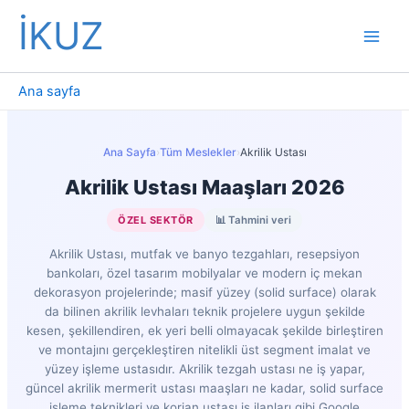
İçeriğe
İKUZ
atla
Ana sayfa
Ana Sayfa
›
Tüm Meslekler
›
Akrilik Ustası
Akrilik Ustası Maaşları 2026
ÖZEL SEKTÖR
📊 Tahmini veri
Akrilik Ustası, mutfak ve banyo tezgahları, resepsiyon
bankoları, özel tasarım mobilyalar ve modern iç mekan
dekorasyon projelerinde; masif yüzey (solid surface) olarak
da bilinen akrilik levhaları teknik projelere uygun şekilde
kesen, şekillendiren, ek yeri belli olmayacak şekilde birleştiren
ve montajını gerçekleştiren nitelikli üst segment imalat ve
yüzey işleme ustasıdır. Akrilik tezgah ustası ne iş yapar,
güncel akrilik mermerit ustası maaşları ne kadar, solid surface
işleme teknikleri ve korian ustası iş ilanları gibi Google