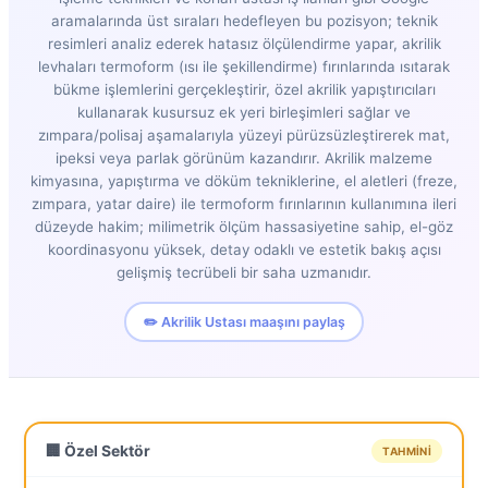
aramalarında üst sıraları hedefleyen bu pozisyon; teknik
resimleri analiz ederek hatasız ölçülendirme yapar, akrilik
levhaları termoform (ısı ile şekillendirme) fırınlarında ısıtarak
bükme işlemlerini gerçekleştirir, özel akrilik yapıştırıcıları
kullanarak kusursuz ek yeri birleşimleri sağlar ve
zımpara/polisaj aşamalarıyla yüzeyi pürüzsüzleştirerek mat,
ipeksi veya parlak görünüm kazandırır. Akrilik malzeme
kimyasına, yapıştırma ve döküm tekniklerine, el aletleri (freze,
zımpara, yatar daire) ile termoform fırınlarının kullanımına ileri
düzeyde hakim; milimetrik ölçüm hassasiyetine sahip, el-göz
koordinasyonu yüksek, detay odaklı ve estetik bakış açısı
gelişmiş tecrübeli bir saha uzmanıdır.
✏️ Akrilik Ustası maaşını paylaş
🏢 Özel Sektör
TAHMINI