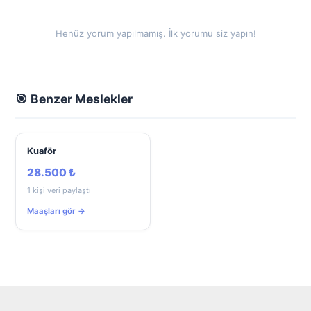
Henüz yorum yapılmamış. İlk yorumu siz yapın!
🎯 Benzer Meslekler
Kuaför
28.500 ₺
1 kişi veri paylaştı
Maaşları gör →