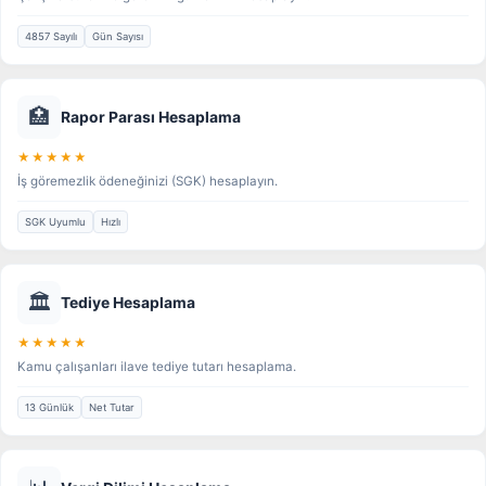
4857 Sayılı
Gün Sayısı
🏥
Rapor Parası Hesaplama
★★★★★
İş göremezlik ödeneğinizi (SGK) hesaplayın.
SGK Uyumlu
Hızlı
🏛️
Tediye Hesaplama
★★★★★
Kamu çalışanları ilave tediye tutarı hesaplama.
13 Günlük
Net Tutar