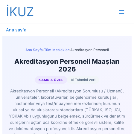
İçeriğe
İKUZ
atla
Ana sayfa
Ana Sayfa
›
Tüm Meslekler
›
Akreditasyon Personeli
Akreditasyon Personeli Maaşları
2026
KAMU & ÖZEL
📊 Tahmini veri
Akreditasyon Personeli (Akreditasyon Sorumlusu / Uzmanı),
üniversiteler, laboratuvarlar, belgelendirme kuruluşları,
hastaneler veya test/muayene merkezlerinde; kurumun
ulusal ya da uluslararası standartlara (TÜRKAK, ISO, JCI,
YÖKAK vb.) uygunluğunu belgelemek, sürdürmek ve denetim
süreçlerini uçtan uca koordine etmekle görevli sistem, kalite
ve dokümantasyon profesyonelidir. Akreditasyon personeli ne