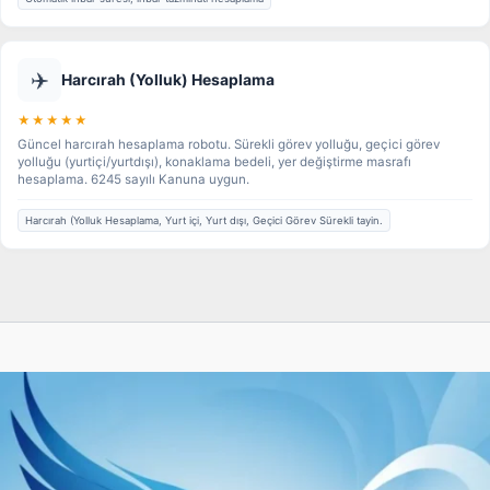
✈️
Harcırah (Yolluk) Hesaplama
★★★★★
Güncel harcırah hesaplama robotu. Sürekli görev yolluğu, geçici görev
yolluğu (yurtiçi/yurtdışı), konaklama bedeli, yer değiştirme masrafı
hesaplama. 6245 sayılı Kanuna uygun.
Harcırah (Yolluk Hesaplama, Yurt içi, Yurt dışı, Geçici Görev Sürekli tayin.