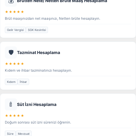
💰
Brütten Nete/ Netten Brüte Maaş Hesaplama
★★★★★
Brüt maaşınızdan net maaşınızı, Netten brüte hesaplayın.
Gelir Vergisi
SGK Kesintisi
🛡️
Tazminat Hesaplama
★★★★★
Kıdem ve ihbar tazminatınızı hesaplayın.
Kıdem
İhbar
🍼
Süt İzni Hesaplama
★★★★★
Doğum sonrası süt izni sürenizi öğrenin.
Süre
Mevzuat