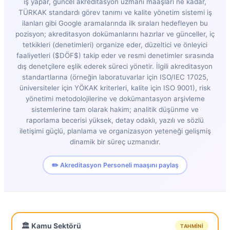
iş yapar, güncel akreditasyon uzmanı maaşları ne kadar,
TÜRKAK standardı görev tanımı ve kalite yönetim sistemi iş
ilanları gibi Google aramalarında ilk sıraları hedefleyen bu
pozisyon; akreditasyon dokümanlarını hazırlar ve günceller, iç
tetkikleri (denetimleri) organize eder, düzeltici ve önleyici
faaliyetleri ($DÖF$) takip eder ve resmi denetimler sırasında
dış denetçilere eşlik ederek süreci yönetir. İlgili akreditasyon
standartlarına (örneğin laboratuvarlar için ISO/IEC 17025,
üniversiteler için YÖKAK kriterleri, kalite için ISO 9001), risk
yönetimi metodolojilerine ve dokümantasyon arşivleme
sistemlerine tam olarak hakim; analitik düşünme ve
raporlama becerisi yüksek, detay odaklı, yazılı ve sözlü
iletişimi güçlü, planlama ve organizasyon yeteneği gelişmiş
dinamik bir süreç uzmanıdır.
✏️ Akreditasyon Personeli maaşını paylaş
🏛️ Kamu Sektörü
TAHMINI