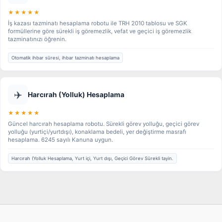
★★★★★
İş kazası tazminatı hesaplama robotu ile TRH 2010 tablosu ve SGK
formüllerine göre sürekli iş göremezlik, vefat ve geçici iş göremezlik
tazminatınızı öğrenin.
Otomatik ihbar süresi, ihbar tazminatı hesaplama
✈️
Harcırah (Yolluk) Hesaplama
★★★★★
Güncel harcırah hesaplama robotu. Sürekli görev yolluğu, geçici görev
yolluğu (yurtiçi/yurtdışı), konaklama bedeli, yer değiştirme masrafı
hesaplama. 6245 sayılı Kanuna uygun.
Harcırah (Yolluk Hesaplama, Yurt içi, Yurt dışı, Geçici Görev Sürekli tayin.