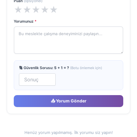
Puan
(opsiyonel)
★
★
★
★
★
Yorumunuz
*
🔢 Güvenlik Sorusu:
5 + 1 = ?
(Botu önlemek için)
📤 Yorum Gönder
Henüz yorum yapılmamış. İlk yorumu siz yapın!