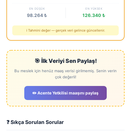
EN DÜŞÜK
EN YÜKSEK
98.264 ₺
126.340 ₺
ℹ️ Tahmini değer — gerçek veri gelince güncellenir.
🎯 İlk Veriyi Sen Paylaş!
Bu meslek için henüz maaş verisi girilmemiş. Senin verin
çok değerli!
✏️ Acente Yetkilisi maaşını paylaş
❓ Sıkça Sorulan Sorular