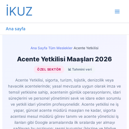
İçeriğe
İKUZ
atla
Ana sayfa
Ana Sayfa
›
Tüm Meslekler
›
Acente Yetkilisi
Acente Yetkilisi Maaşları 2026
ÖZEL SEKTÖR
📊 Tahmini veri
Acente Yetkilisi, sigorta, turizm, lojistik, denizcilik veya
havacılık acentelerinde; yasal mevzuata uygun olarak imza ve
temsil yetkisine sahip, acentenin günlük operasyonlarını, idari
süreçlerini ve personel yönetimini sevk ve idare eden sorumlu
ve yetkili idari yönetim profesyonelidir. Acente yetkilisi ne iş
yapar, güncel acente müdürü maaşları ne kadar, sigorta
acentesi mesul müdürü görev tanımı ve acente yöneticisi iş
ilanları gibi Google aramalarında ilk sıralarda yer almayı
sağlayan bu pozisyon; resmi kurumlar (Hazine ve Maliye