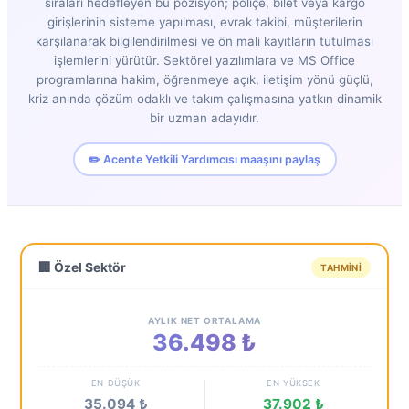
sıraları hedefleyen bu pozisyon; poliçe, bilet veya kargo
girişlerinin sisteme yapılması, evrak takibi, müşterilerin
karşılanarak bilgilendirilmesi ve ön mali kayıtların tutulması
işlemlerini yürütür. Sektörel yazılımlara ve MS Office
programlarına hakim, öğrenmeye açık, iletişim yönü güçlü,
kriz anında çözüm odaklı ve takım çalışmasına yatkın dinamik
bir uzman adayıdır.
✏️ Acente Yetkili Yardımcısı maaşını paylaş
🏢 Özel Sektör
TAHMINI
AYLIK NET ORTALAMA
36.498 ₺
EN DÜŞÜK
EN YÜKSEK
35.094 ₺
37.902 ₺