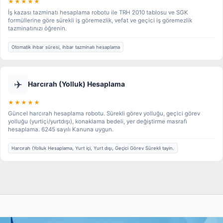
★★★★★
İş kazası tazminatı hesaplama robotu ile TRH 2010 tablosu ve SGK
formüllerine göre sürekli iş göremezlik, vefat ve geçici iş göremezlik
tazminatınızı öğrenin.
Otomatik ihbar süresi, ihbar tazminatı hesaplama
✈️
Harcırah (Yolluk) Hesaplama
★★★★★
Güncel harcırah hesaplama robotu. Sürekli görev yolluğu, geçici görev
yolluğu (yurtiçi/yurtdışı), konaklama bedeli, yer değiştirme masrafı
hesaplama. 6245 sayılı Kanuna uygun.
Harcırah (Yolluk Hesaplama, Yurt içi, Yurt dışı, Geçici Görev Sürekli tayin.