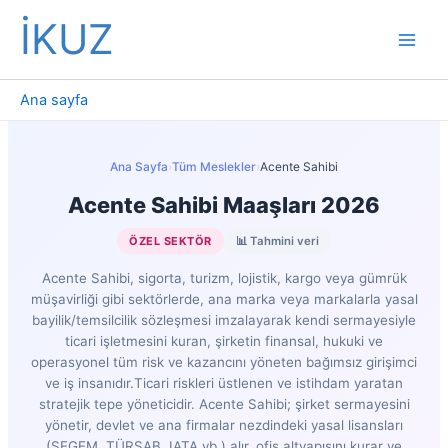
İçeriğe
İKUZ
atla
Ana sayfa
Ana Sayfa
›
Tüm Meslekler
›
Acente Sahibi
Acente Sahibi Maaşları 2026
ÖZEL SEKTÖR
📊 Tahmini veri
Acente Sahibi, sigorta, turizm, lojistik, kargo veya gümrük
müşavirliği gibi sektörlerde, ana marka veya markalarla yasal
bayilik/temsilcilik sözleşmesi imzalayarak kendi sermayesiyle
ticari işletmesini kuran, şirketin finansal, hukuki ve
operasyonel tüm risk ve kazancını yöneten bağımsız girişimci
ve iş insanıdır.Ticari riskleri üstlenen ve istihdam yaratan
stratejik tepe yöneticidir. Acente Sahibi; şirket sermayesini
yönetir, devlet ve ana firmalar nezdindeki yasal lisansları
(SEGEM, TÜRSAB, IATA vb.) alır, ofis altyapısını kurar ve