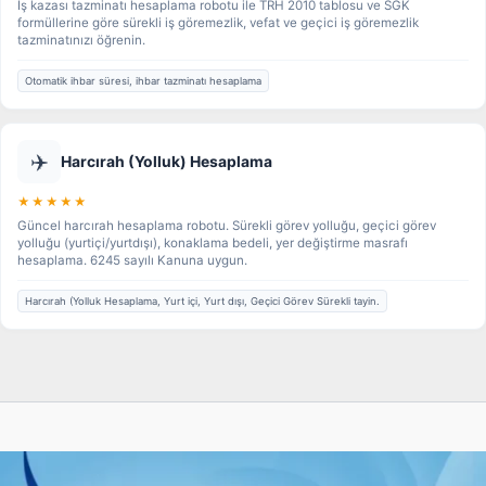
İş kazası tazminatı hesaplama robotu ile TRH 2010 tablosu ve SGK
formüllerine göre sürekli iş göremezlik, vefat ve geçici iş göremezlik
tazminatınızı öğrenin.
Otomatik ihbar süresi, ihbar tazminatı hesaplama
✈️
Harcırah (Yolluk) Hesaplama
★★★★★
Güncel harcırah hesaplama robotu. Sürekli görev yolluğu, geçici görev
yolluğu (yurtiçi/yurtdışı), konaklama bedeli, yer değiştirme masrafı
hesaplama. 6245 sayılı Kanuna uygun.
Harcırah (Yolluk Hesaplama, Yurt içi, Yurt dışı, Geçici Görev Sürekli tayin.