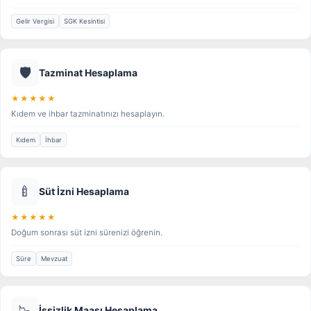
Gelir Vergisi
SGK Kesintisi
🛡️
Tazminat Hesaplama
★★★★★
Kıdem ve ihbar tazminatınızı hesaplayın.
Kıdem
İhbar
🍼
Süt İzni Hesaplama
★★★★★
Doğum sonrası süt izni sürenizi öğrenin.
Süre
Mevzuat
📉
İşsizlik Maaşı Hesaplama