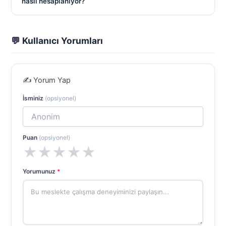
nasıl hesaplanıyor?
💬 Kullanıcı Yorumları
✍️ Yorum Yap
İsminiz
(opsiyonel)
Puan
(opsiyonel)
★
★
★
★
★
Yorumunuz
*