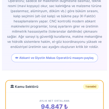
Operatörü; sadece bir makinenin düğmesine basmaz, teknik
resmi (mavi kopyayı) okur, sac kalınlığına ve malzeme türüne
(paslanmaz, alüminyum, döküm vb.) göre büküm sırasını,
kalıp seçimini (alt-üst kalıp) ve bükme payı (K-Faktör)
hesaplamalarını yapar. CNC kontrollü modern abkant
makinelerini programlar, tonaj ayarlarını girer ve üretimin
milimetrik hassasiyette (toleranslar dahilinde) çıkmasını
sağlar. Ağır sanayi iş güvenliği kurallarına, makine mekaniğine
ve hidrolik sistemlere hakim, el-göz koordinasyonu yüksek ve
endüstriyel üretimin sac ayağını oluşturan kritik bir roldür.
✏️ Abkant ve Giyotin Makas Operatörü maaşını paylaş
🏛️ Kamu Sektörü
TAHMINI
AYLIK NET ORTALAMA
94.847 ₺