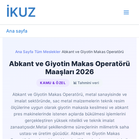
İçeriğe
İKUZ
atla
Ana sayfa
Ana Sayfa
›
Tüm Meslekler
›
Abkant ve Giyotin Makas Operatörü
Abkant ve Giyotin Makas Operatörü
Maaşları 2026
KAMU & ÖZEL
📊 Tahmini veri
Abkant ve Giyotin Makas Operatörü, metal sanayisinde ve
imalat sektöründe, sac metal malzemelerin teknik resim
ölçülerine uygun olarak giyotin makasla kesilmesi ve abkant
pres makinelerinde istenen açılarda bükülmesi işlemlerini
gerçekleştiren yüksek nitelikli ve teknik imalat
zanaatçısıdır.Metal şekillendirme süreçlerinin milimetrik saha
ustası ve üretim gücüdür. Abkant ve Giyotin Makas