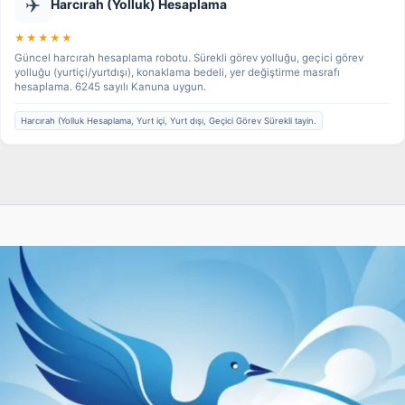
✈️
Harcırah (Yolluk) Hesaplama
★★★★★
Güncel harcırah hesaplama robotu. Sürekli görev yolluğu, geçici görev
yolluğu (yurtiçi/yurtdışı), konaklama bedeli, yer değiştirme masrafı
hesaplama. 6245 sayılı Kanuna uygun.
Harcırah (Yolluk Hesaplama, Yurt içi, Yurt dışı, Geçici Görev Sürekli tayin.